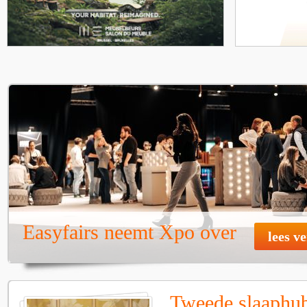
Easyfairs neemt Xpo over
lees v
Tweede slaaphub