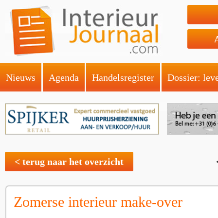
Nieuws
Agenda
Handelsregister
Dossier: lev
< terug naar het overzicht
Zomerse interieur make-over