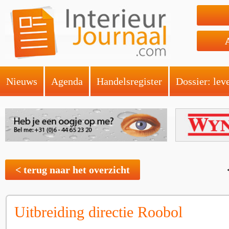
Nieuws
Agenda
Handelsregister
Dossier: lev
< terug naar het overzicht
Uitbreiding directie Roobol