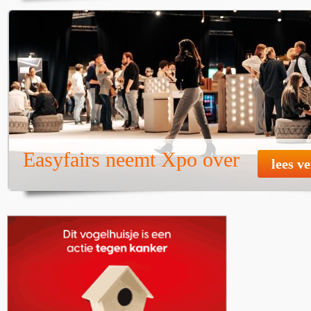
Easyfairs neemt Xpo over
lees v