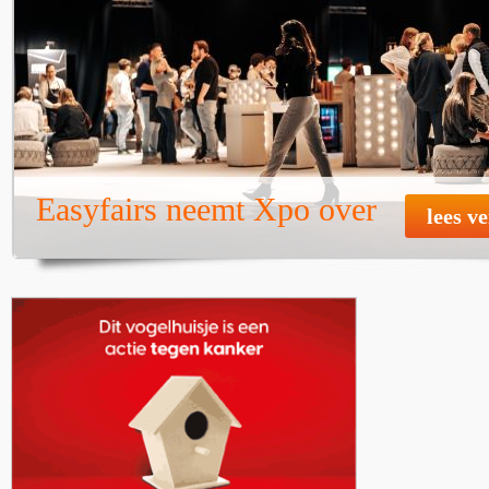
Easyfairs neemt Xpo over
lees v