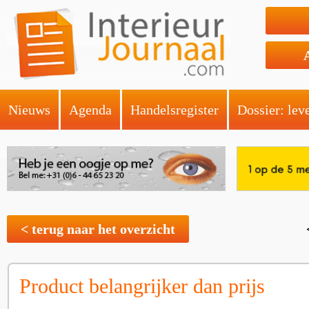
Nieuws
Agenda
Handelsregister
Dossier: lev
< terug naar het overzicht
Product belangrijker dan prijs