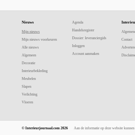
Nieuws
Interie
Agenda
Handelsregister
Mijn nieuws
Algemen
Dossier: leveranciergids
Mijn nieuws voorkeuren
Contact
Inloggen
Alle nieuws
Adverter
Account aanmaken
Algemeen
Disclaime
Decoratie
Interieurbekleding
Meubelen
Slapen
Verlichting
Vloeren
© Interieurjournaal.com 2026
Aan de informatie op deze website kunnen