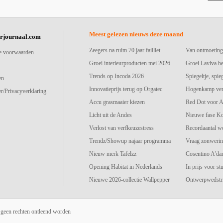
Meest gelezen nieuws deze maand
urjournaal.com
Zeegers na ruim 70 jaar failliet
Van ontmoeting
e voorwaarden
Groei interieurproducten mei 2026
Groei Laviva b
Trends op Incoda 2026
Spiegeltje, spie
en
Innovatieprijs terug op Orgatec
Hogenkamp vers
r/Privacyverklaring
Accu grasmaaier kiezen
Red Dot voor A
Licht uit de Andes
Nieuwe fase K
Verlost van verfkeuzestress
Recordaantal w
Trendz/Showup najaar programma
Vraag zonwerin
Nieuw merk Tafelzz
Cosentino A'd
Opening Habitat in Nederlands
In prijs voor st
Nieuwe 2026-collectie Wallpepper
Ontwerpwedstri
 geen rechten ontleend worden