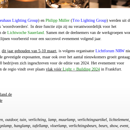
euhaus Lighting Group
) en
Philipp Müller
(
Trio Lighting Group
) werden uit d
 'woordvoerders'. In deze functie zijn zij nu verantwoordelijk voor het
n de
Lichtwoche Sauerland
. Samen met de deelnemers van de werkgroepen wo
htlijnen voorbereid voor een succesvol evenement volgend jaar.
,
dit jaar gehouden van 5-10 maart
, is volgens organisator
Lichtforum NRW
nie
de gevestigde exposanten, maar ook over het aantal nieuwkomers groeit gestaag
30 bedrijven zich ingeschreven voor de editie van 2024. Het evenement voor
in de regio vindt over plaats
vlak vóór
Light + Building 2024
in Frankfurt.
land.de
de
n, outdoor, tuin, verlichting, lamp, muurlamp, verlichtingsartikel, lichtelement,
ignlamp, hanglamp, tafellamp, vloerlamp, verlichtingsbeurs, beurs, show, event,