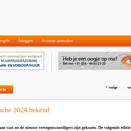
ergids
Inloggen
Account aanmaken
< vorige
|
vo
icht
oche 2024 bekend
aan vast en de nieuwe vertegenwoordigers zijn gekozen. De volgende editie