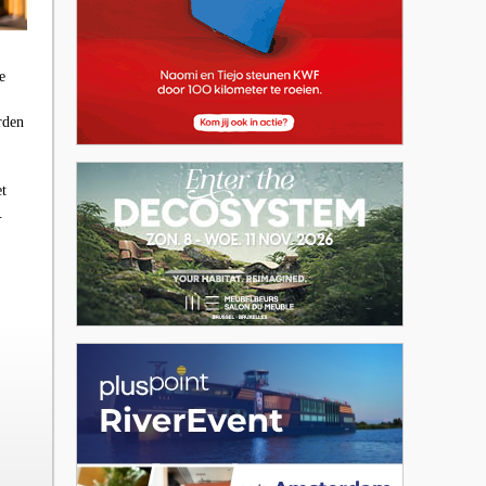
e
rden
t
.