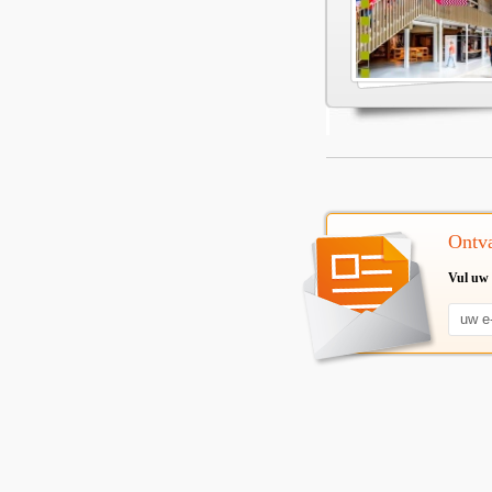
Ontva
Vul uw 