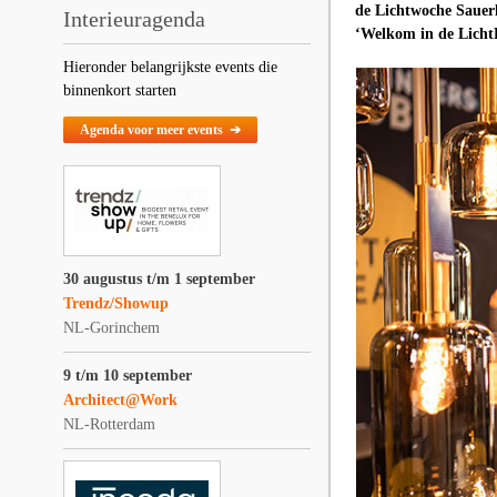
de Lichtwoche Sauerl
Interieuragenda
‘Welkom in de Licht
Hieronder belangrijkste events die
binnenkort starten
Agenda voor meer events ➔
30 augustus t/m 1 september
Trendz/Showup
NL-Gorinchem
9 t/m 10 september
Architect@Work
NL-Rotterdam