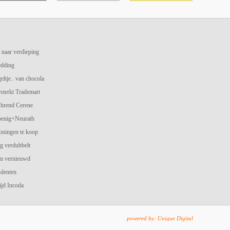
 naar verdieping
edding
geltje.. van chocola
terkt Trademart
hrend Cerene
oenig+Neurath
oningen te koop
g verdubbelt
am vernieuwd
udenten
jd Incoda
powered by: Unique Digital