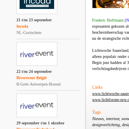
21 t/m 23 september
Frederic Hoffmann
(
N
Incoda
exposanten gekozen als
beschermheerschap va
NL-Gorinchem
nu de strategische ric
Lichtwoche Sauerland
alleen populair onder 
Begin juni hadden al 
verlichtingsbedrijven 
22 t/m 24 september
Riverevent België
B-Gent-Antwerpen-Brussel
Links
www.lichtwoche-sauer
www.lichtforum-nrw.
Tags
Nieuws, interieur, wone
29 september t/m 1 oktober
designverlichting, des