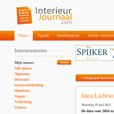
Nieuws
Agenda
Handelsregister
Dossier: leveranci
Interieurnieuws
Mijn nieuws
wijzigen
Alle nieuws
Algemeen
< terug naar het overz
Decoratie
Interieurbekleding
Meubelen
Data Lichtw
Slapen
Verlichting
Maandag 19 juni 2023
Vloeren
De data voor 2024 st