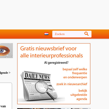
lgende >
 van