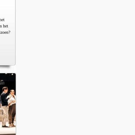
met
m het
izoen?