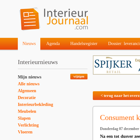
Nieuws
Agenda
Handelsregister
Dossier: leveranci
Interieurnieuws
Mijn nieuws
wijzigen
Alle nieuws
Algemeen
< terug naar het overz
Decoratie
Interieurbekleding
Meubelen
Consument kr
Slapen
Verlichting
Donderdag 07 december
Vloeren
Na een tot dusver z