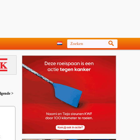
lgende >
t