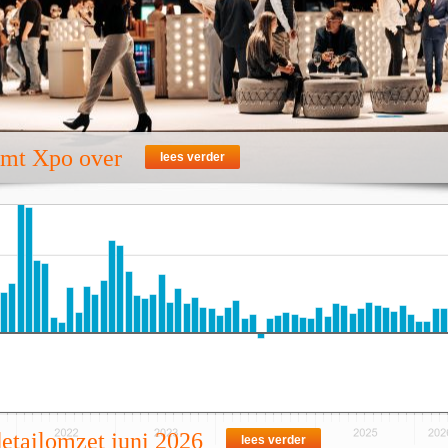
emt Xpo over
lees verder
detailomzet juni 2026
lees verder