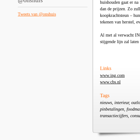
@onshuis
huishouden gaat er na 
dan de prijzen. Zo zu
Tweets van @onshuis
koopkrachtsteun – hun
tekenen van herstel, e
Al met al verwach
t I
stijgende lijn zal laten
Links
www.ing.com
www.cbs.nl
Tags
nieuws, interieur, out
pinbetalingen, foodma
transactiecijfers, con