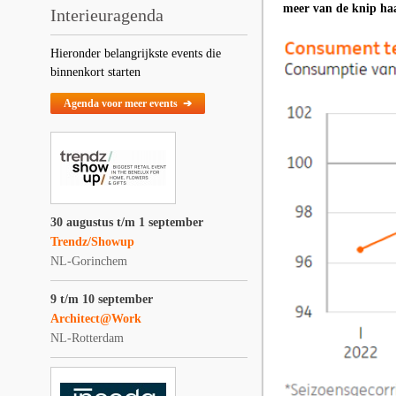
meer van de knip haa
Interieuragenda
Hieronder belangrijkste events die
binnenkort starten
Agenda voor meer events ➔
30 augustus t/m 1 september
Trendz/Showup
NL-Gorinchem
9 t/m 10 september
Architect@Work
NL-Rotterdam