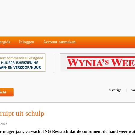
ergids
Inloggen
Account aanmaken
< vorige
|
vo
icht
uipt uit schulp
 2023
eer mager jaar, verwacht ING Research dat de consument de hand weer wa