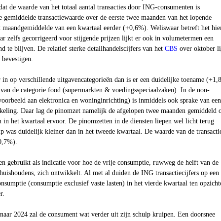
t dat de waarde van het totaal aantal transacties door ING-consumenten is
e gemiddelde transactiewaarde over de eerste twee maanden van het lopende
t maandgemiddelde van een kwartaal eerder (+0,6%). Weliswaar betreft het hie
 zelfs gecorrigeerd voor stijgende prijzen lijkt er ook in volumetermen een
d te blijven. De relatief sterke detailhandelscijfers van het
CBS
over oktober l
e bevestigen.
 in op verschillende uitgavencategorieën dan is er een duidelijke toename (+1
t van de categorie food (supermarkten & voedingsspeciaalzaken). In de non-
oorbeeld aan elektronica en woninginrichting) is inmiddels ook sprake van een
keling. Daar lag de pinomzet namelijk de afgelopen twee maanden gemiddeld 
 in het kwartaal ervoor. De pinomzetten in de diensten liepen wel licht terug
 was duidelijk kleiner dan in het tweede kwartaal. De waarde van de transacti
+0,7%).
en gebruikt als indicatie voor hoe de vrije consumptie, ruwweg de helft van de
huishoudens, zich ontwikkelt. Al met al duiden de ING transactiecijfers op een
consumptie (consumptie exclusief vaste lasten) in het vierde kwartaal ten opzicht
r.
naar 2024 zal de consument wat verder uit zijn schulp kruipen. Een doorsnee