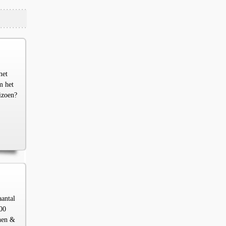
met
m het
izoen?
aantal
00
chen &