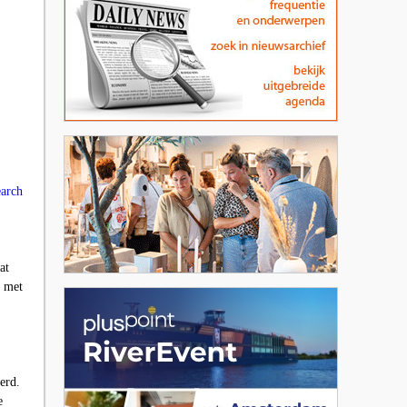
arch
at
e met
erd.
e