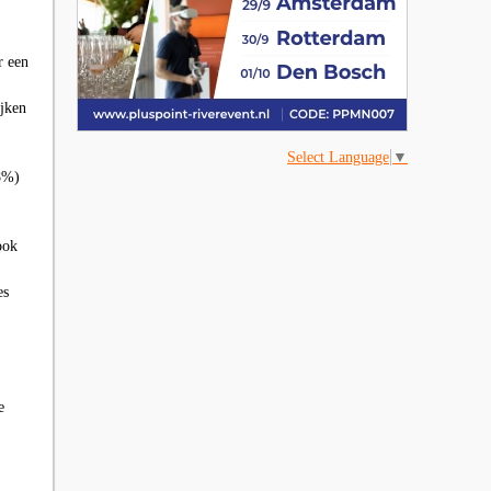
r een
ijken
Select Language
▼
,8%)
ook
es
e