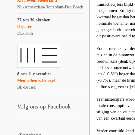
Riverevent Nederland
transactiecijfers blijk
NL-Amsterdam-Rotterdam-Den Bosch
toegenomen. Zo ligt d
kwartaal hoger dan he
27 t/m 30 oktober
nominale toename, maar
Orgatec
gunstiger beeld overein
DE-Köln
dit positievere beeld t
Zoomt men iets verder
te zien in de pinomze
foodwinkels (denk bijv
positieve omzetontwik
8 t/m 11 november
iets (+0,8%) hoger dan
(-0,7%), maar de krimp
Meubelbeurs Brussel
online steeg verder (
BE-Brussel
Transactiecijfers word
Volg ons op Facebook
totale consumptie van 
stijging van de vrije 
van een kwartaal eerde
Verder vooruitkijkend 