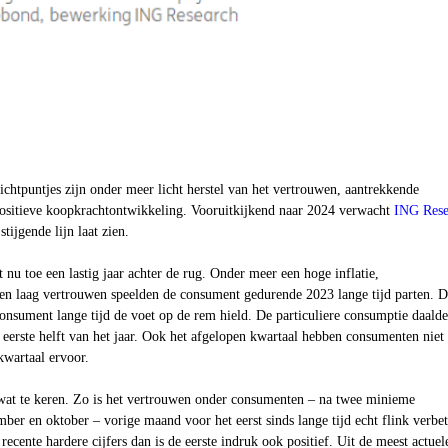
chtpuntjes zijn onder meer licht herstel van het vertrouwen, aantrekkende
 positieve koopkrachtontwikkeling. Vooruitkijkend naar 2024 verwacht
ING Rese
tijgende lijn laat zien.
 nu toe een lastig jaar achter de rug. Onder meer een hoge inflatie,
een laag vertrouwen speelden de consument gedurende 2023 lange tijd parten. D
onsument lange tijd de voet op de rem hield. De particuliere consumptie daald
eerste helft van het jaar. Ook het afgelopen kwartaal hebben consumenten niet
kwartaal ervoor.
j wat te keren. Zo is het vertrouwen onder consumenten – na twee minieme
mber en oktober – vorige maand voor het eerst sinds lange tijd echt flink verbet
recente hardere cijfers dan is de eerste indruk ook positief. Uit de meest actuel