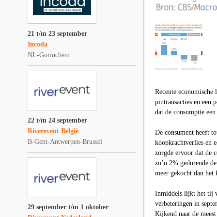
21 t/m 23 september
Incoda
NL-Gorinchem
Recente economische li
pintransacties en een
dat de consumptie een s
22 t/m 24 september
Riverevent België
De consument heeft tot
B-Gent-Antwerpen-Brussel
koopkrachtverlies en 
zorgde ervoor dat de c
zo’n 2% gedurende de 
meer gekocht dan het 
Inmiddels lijkt het ti
verbeteringen in septe
29 september t/m 1 oktober
Kijkend naar de meest 