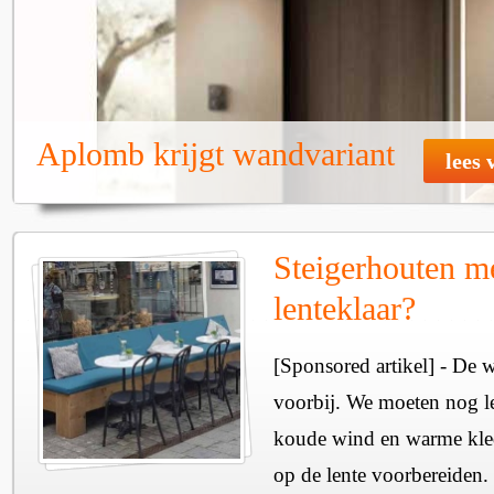
Aplomb krijgt wandvariant
lees 
Steigerhouten m
lenteklaar?
[Sponsored artikel] - De w
voorbij. We moeten nog le
koude wind en warme kled
op de lente voorbereiden.