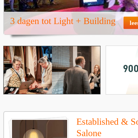
3 dagen tot Light + Building
lee
Established & S
Salone