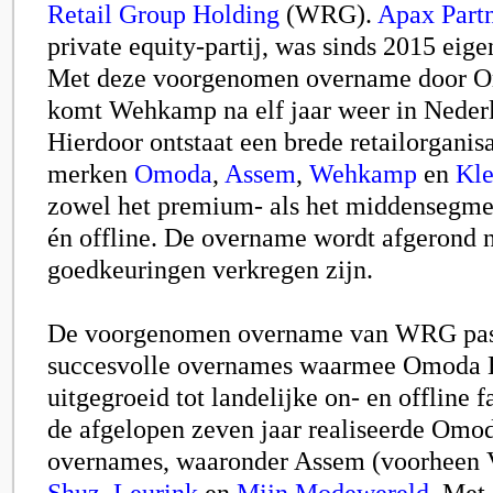
Retail Group Holding
(WRG).
Apax Part
private equity-partij, was sinds 2015 ei
Met deze voorgenomen overname door 
komt Wehkamp na elf jaar weer in Neder
Hierdoor ontstaat een brede retailorganisa
merken
Omoda
,
Assem
,
Wehkamp
en
Kle
zowel het premium- als het middensegmen
én offline. De overname wordt afgerond n
goedkeuringen verkregen zijn.
De voorgenomen overname van WRG past 
succesvolle overnames waarmee Omoda B
uitgegroeid tot landelijke on- en offline f
de afgelopen zeven jaar realiseerde Omod
overnames, waaronder Assem (voorheen 
Shuz
,
Leurink
en
Mijn Modewereld
.
Met 