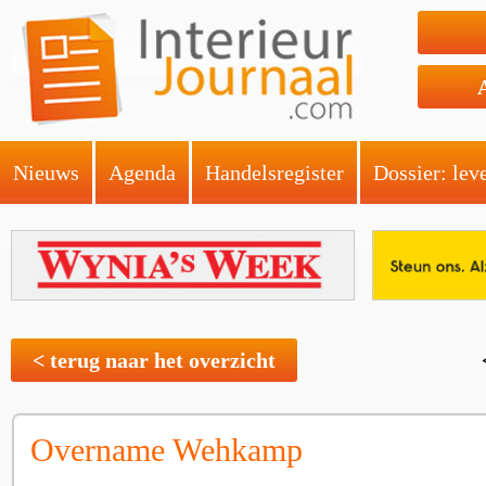
Nieuws
Agenda
Handelsregister
Dossier: lev
< terug naar het overzicht
Overname Wehkamp