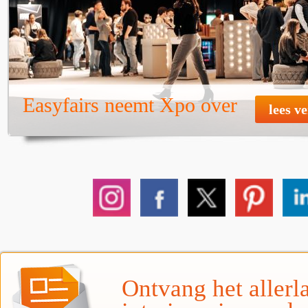
Easyfairs neemt Xpo over
lees v
Ontvang het allerla