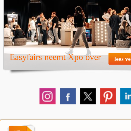
Easyfairs neemt Xpo over
lees v