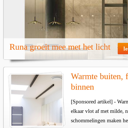
Runa groeit mee met het licht
l
Warmte buiten, f
binnen
[Sponsored artikel] - Wa
elkaar vlot af met milde, n
schommelingen maken het 