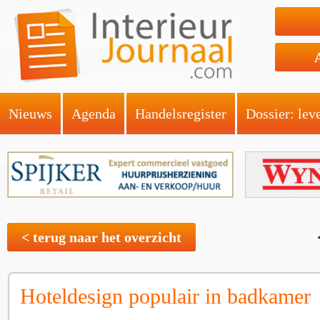
Nieuws
Agenda
Handelsregister
Dossier: lev
< terug naar het overzicht
Hoteldesign populair in badkamer