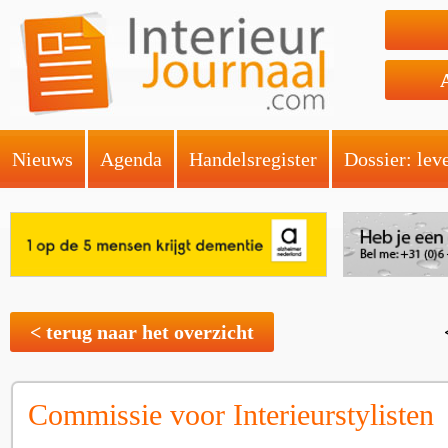
Nieuws
Agenda
Handelsregister
Dossier: lev
< terug naar het overzicht
Commissie voor Interieurstylisten