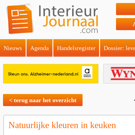
Nieuws
Agenda
Handelsregister
Dossier: lev
< terug naar het overzicht
Natuurlijke kleuren in keuken