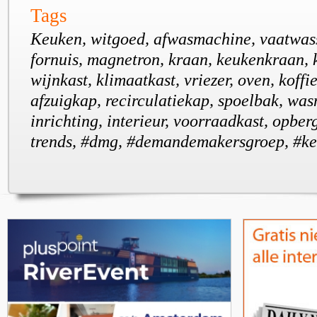
Tags
Keuken, witgoed, afwasmachine, vaatwass
fornuis, magnetron, kraan, keukenkraan, 
wijnkast, klimaatkast, vriezer, oven, koff
afzuigkap, recirculatiekap, spoelbak, wa
inrichting, interieur, voorraadkast, opber
trends, #dmg, #demandemakersgroep, #k