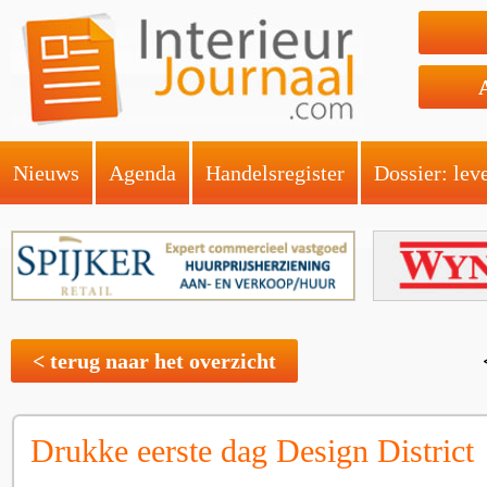
Nieuws
Agenda
Handelsregister
Dossier: lev
< terug naar het overzicht
Drukke eerste dag Design District