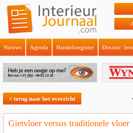
Nieuws
Agenda
Handelsregister
Dossier: lev
< terug naar het overzicht
Gietvloer versus traditionele vloer