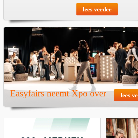
lees verder
Easyfairs neemt Xpo over
lees v