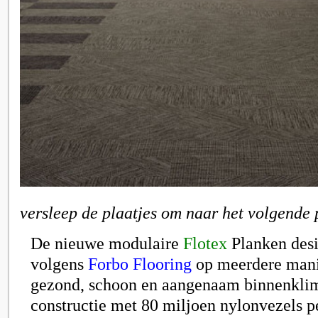
versleep de plaatjes om naar het volgende 
De nieuwe modulaire
Flotex
Planken desi
volgens
Forbo Flooring
op meerdere mani
gezond, schoon en aangenaam binnenklim
constructie met 80 miljoen nylonvezels p