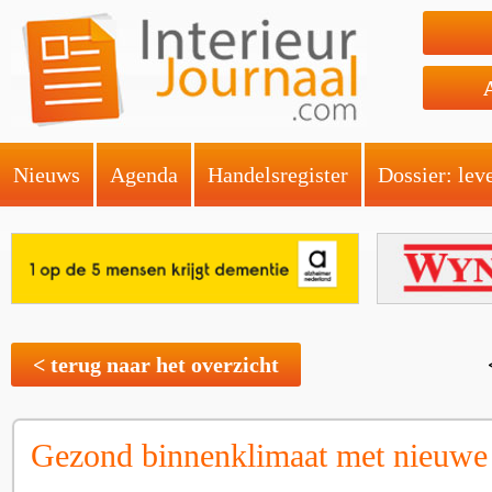
Nieuws
Agenda
Handelsregister
Dossier: lev
< terug naar het overzicht
Gezond binnenklimaat met nieuwe