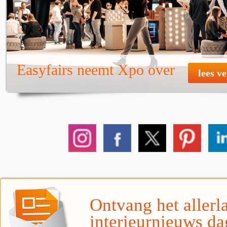
Easyfairs neemt Xpo over
lees v
Ontvang het allerla
interieurnieuws da