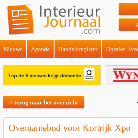
Nieuws
Agenda
Handelsregister
Dossier: lev
< terug naar het overzicht
Overnamebod voor Kortrijk Xpo