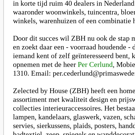
in korte tijd ruim 40 dealers in Nederlan
waaronder woonwinkels, tuincentra, bloem
winkels, warenhuizen of een combinatie 
Door dit succes wil ZBH nu ook de stap 
en zoekt daar een - voorraad houdende - d
iemand kent of zelf geïnteresseerd bent, 
opnemen met de heer
Per Cerlund
, Mobie
1310. Email: per.cederlund@primaswede
Zelected by House (ZBH) heeft een home
assortiment met kwaliteit design en prijs
collecties interieuraccessoires. Het besta
lampen, kandelaars, glaswerk, vazen, scha
servies, sierkussens, plaids, posters, han
badtextiel, zeep, spiegels en wanddecorat