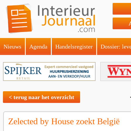
Nieuws
Agenda
Handelsregister
Dossier: lev
< terug naar het overzicht
Zelected by House zoekt België