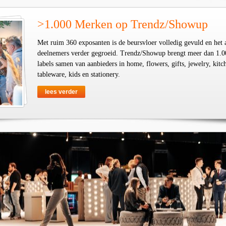
>1.000 Merken op Trendz/Showup
Met ruim 360 exposanten is de beursvloer volledig gevuld en het 
deelnemers verder gegroeid. Trendz/Showup brengt meer dan 1.0
labels samen van aanbieders in home, flowers, gifts, jewelry, kit
tableware, kids en stationery.
lees verder