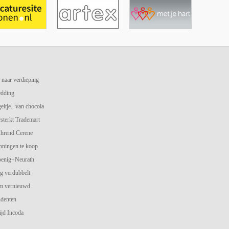
 naar verdieping
edding
geltje.. van chocola
terkt Trademart
hrend Cerene
oningen te koop
oenig+Neurath
g verdubbelt
am vernieuwd
udenten
jd Incoda