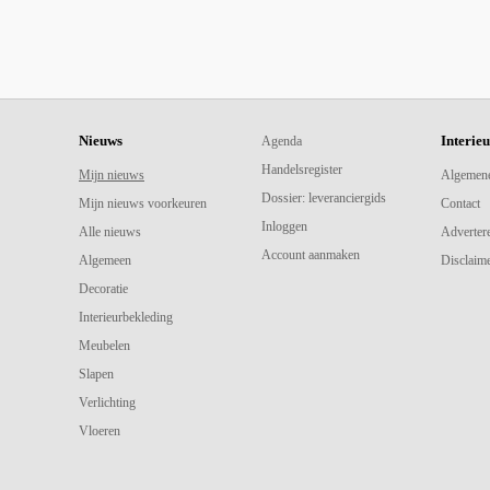
Nieuws
Interie
Agenda
Handelsregister
Mijn nieuws
Algemen
Dossier: leveranciergids
Mijn nieuws voorkeuren
Contact
Inloggen
Alle nieuws
Adverter
Account aanmaken
Algemeen
Disclaime
Decoratie
Interieurbekleding
Meubelen
Slapen
Verlichting
Vloeren