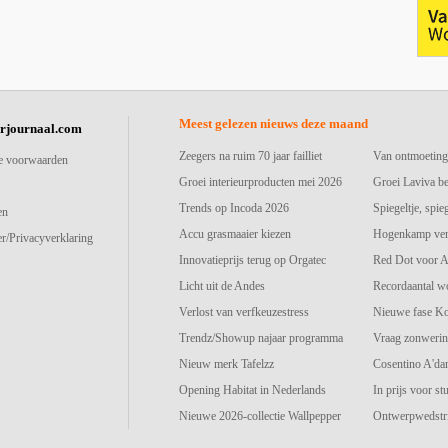
Meest gelezen nieuws deze maand
urjournaal.com
Zeegers na ruim 70 jaar failliet
Van ontmoeting
e voorwaarden
Groei interieurproducten mei 2026
Groei Laviva b
Trends op Incoda 2026
Spiegeltje, spie
en
Accu grasmaaier kiezen
Hogenkamp vers
r/Privacyverklaring
Innovatieprijs terug op Orgatec
Red Dot voor A
Licht uit de Andes
Recordaantal w
Verlost van verfkeuzestress
Nieuwe fase K
Trendz/Showup najaar programma
Vraag zonwerin
Nieuw merk Tafelzz
Cosentino A'd
Opening Habitat in Nederlands
In prijs voor st
Nieuwe 2026-collectie Wallpepper
Ontwerpwedstri