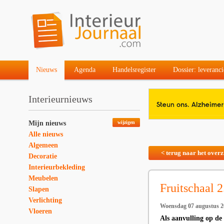
Nieuws
Agenda
Handelsregister
Dossier: leveranci
Interieurnieuws
Mijn nieuws
wijzigen
Alle nieuws
Algemeen
< terug naar het overz
Decoratie
Interieurbekleding
Meubelen
Fruitschaal 2
Slapen
Verlichting
Woensdag 07 augustus 2
Vloeren
Als aanvulling op de 