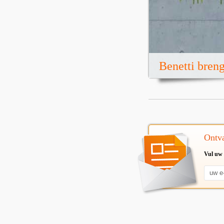
Benetti breng
Ontva
Vul uw 