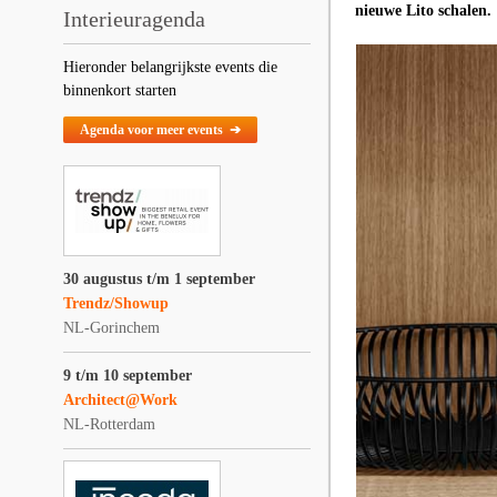
nieuwe Lito schalen.
Interieuragenda
Hieronder belangrijkste events die
binnenkort starten
Agenda voor meer events ➔
30 augustus t/m 1 september
Trendz/Showup
NL-Gorinchem
9 t/m 10 september
Architect@Work
NL-Rotterdam