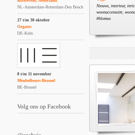
Riverevent Nederland
Nieuws, interieur, inr
NL-Amsterdam-Rotterdam-Den Bosch
woonaccessoire, woonde
#blomus
27 t/m 30 oktober
Orgatec
DE-Köln
8 t/m 11 november
Meubelbeurs Brussel
BE-Brussel
Volg ons op Facebook