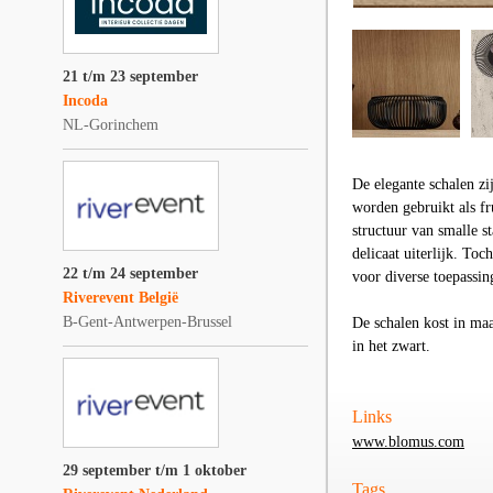
21 t/m 23 september
Incoda
NL-Gorinchem
De elegante schalen z
worden gebruikt als fr
structuur van smalle s
delicaat uiterlijk. To
22 t/m 24 september
voor diverse toepassin
Riverevent België
B-Gent-Antwerpen-Brussel
De schalen kost in maa
in het zwart.
Links
www.blomus.com
29 september t/m 1 oktober
Tags