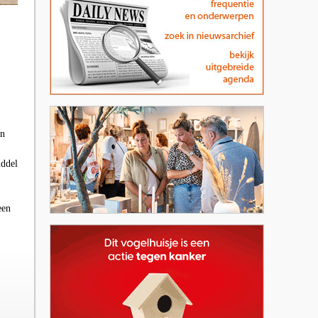
en
iddel
een