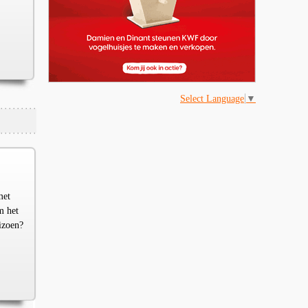
,
Select Language
▼
met
m het
izoen?