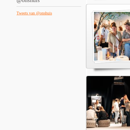
@onshuis
Tweets van @onshuis