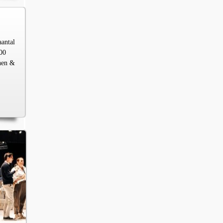
aantal
00
chen &