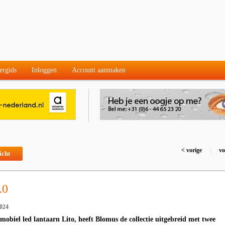
ergids
Inloggen
Account aanmaken
< vorige
|
vo
icht
.0
024
mobiel led lantaarn Lito, heeft Blomus de collectie uitgebreid met twee