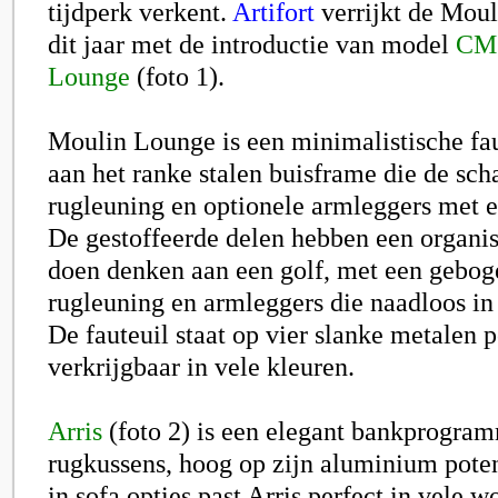
tijdperk verkent.
Artifort
verrijkt de Moul
dit jaar met de introductie van model
CM1
Lounge
(foto 1).
Moulin Lounge is een minimalistische fau
aan het ranke stalen buisframe die de scha
rugleuning en optionele armleggers met e
De gestoffeerde delen hebben een organi
doen denken aan een golf, met een geboge
rugleuning en armleggers die naadloos in
De fauteuil staat op vier slanke metalen p
verkrijgbaar in vele kleuren.
Arris
(foto 2) is een elegant bankprogra
rugkussens, hoog op zijn aluminium pote
in sofa opties past Arris perfect in vele