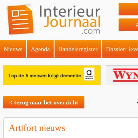
Nieuws
Agenda
Handelsregister
Dossier: lev
< terug naar het overzicht
Artifort nieuws