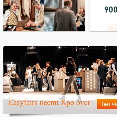
Easyfairs neemt Xpo over
lees v