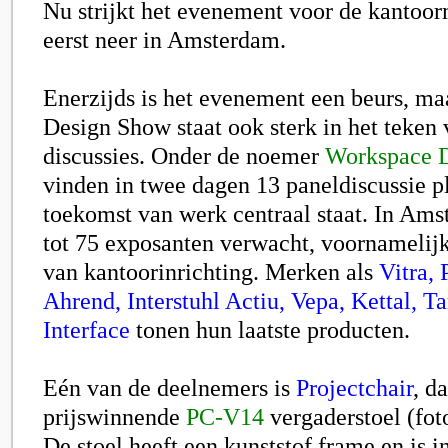
Nu strijkt het evenement voor de kantoor
eerst neer in Amsterdam.
Enerzijds is het evenement een beurs, m
Design Show staat ook sterk in het teken 
discussies. Onder de noemer
Workspace D
vinden in twee dagen 13 paneldiscussie pl
toekomst van werk centraal staat. In Am
tot 75 exposanten verwacht, voornamelijk
van kantoorinrichting. Merken als
Vitra, 
Ahrend, Interstuhl Actiu, Vepa, Kettal, T
Interface
tonen hun laatste producten.
Eén van de deelnemers is
Projectchair
, d
prijswinnende
PC-V14
vergaderstoel (foto
De stoel heeft een kunststof frame en is i