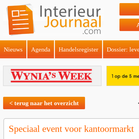
Nieuws
Agenda
Handelsregister
Dossier: lev
< terug naar het overzicht
Speciaal event voor kantoormarkt