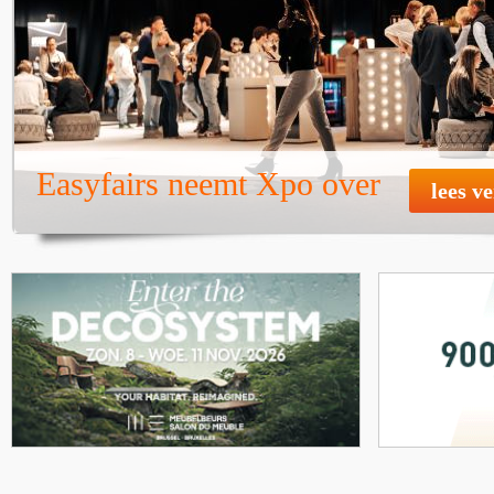
Easyfairs neemt Xpo over
lees v