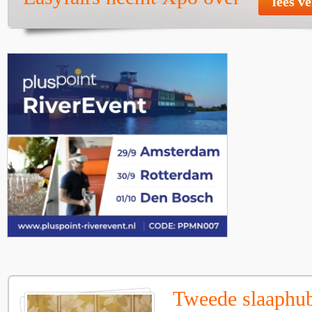
lees v
Tweede slaaphub