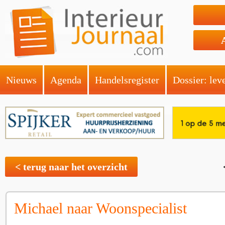
Nieuws
Agenda
Handelsregister
Dossier: lev
< terug naar het overzicht
Michael naar Woonspecialist