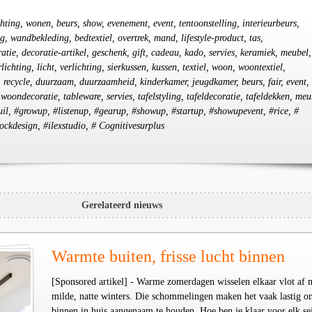
chting, wonen, beurs, show, evenement, event, tentoonstelling, interieurbeurs,
, wandbekleding, bedtextiel, overtrek, mand, lifestyle-product, tas,
atie, decoratie-artikel, geschenk, gift, cadeau, kado, servies, keramiek, meubel,
lichting, licht, verlichting, sierkussen, kussen, textiel, woon, woontextiel,
, recycle, duurzaam, duurzaamheid, kinderkamer, jeugdkamer, beurs, fair, event,
 woondecoratie, tableware, servies, tafelstyling, tafeldecoratie, tafeldekken, meu
uteuil, #growup, #listenup, #gearup, #showup, #startup, #showupevent, #rice, #
ockdesign, #ilexstudio, # Cognitivesurplus
Gerelateerd nieuws
Warmte buiten, frisse lucht binnen
[Sponsored artikel] - Warme zomerdagen wisselen elkaar vlot af 
milde, natte winters. Die schommelingen maken het vaak lastig o
binnen in huis aangenaam te houden. Hoe ben je klaar voor elk se