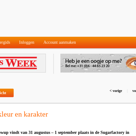
ergids
Inloggen
Account aanmaken
< vorige
|
vo
icht
leur en karakter
owup vindt van 31 augustus – 1 september plaats in de Sugarfactory in