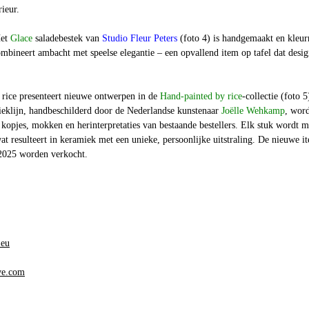
rieur.
et
Glace
saladebestek van
Studio Fleur Peters
(foto 4) is handgemaakt en kleurr
ombineert ambacht met speelse elegantie – een opvallend item op tafel dat desi
rice presenteert nieuwe ontwerpen in de
Hand-painted by rice
-collectie (foto 5
ieklijn, handbeschilderd door de Nederlandse kunstenaar
Joëlle Wehkamp
, wor
kopjes, mokken en herinterpretaties van bestaande bestellers. Elk stuk wordt m
at resulteert in keramiek met een unieke, persoonlijke uitstraling. De nieuwe i
2025 worden verkocht.
.eu
ve.com