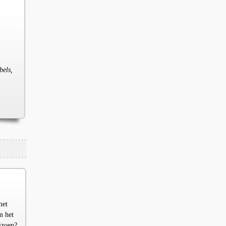
bels,
met
m het
izoen?