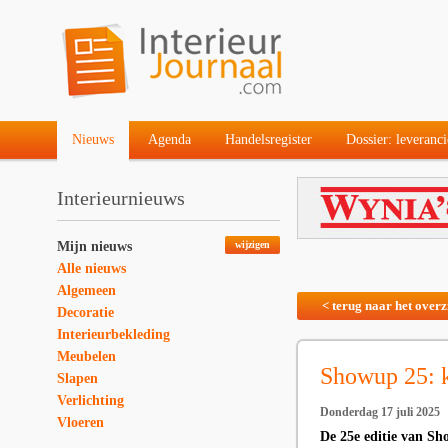
Nieuws
Agenda
Handelsregister
Dossier: leveranci
Interieurnieuws
Mijn nieuws
wijzigen
Alle nieuws
Algemeen
< terug naar het overz
Decoratie
Interieurbekleding
Meubelen
Showup 25: k
Slapen
Verlichting
Donderdag 17 juli 2025
Vloeren
De 25e editie van Sh