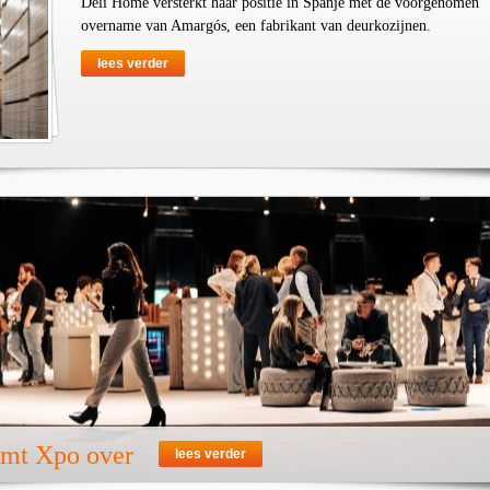
Deli Home versterkt haar positie in Spanje met de voorgenomen
overname van Amargós, een fabrikant van deurkozijnen.
lees verder
emt Xpo over
lees verder