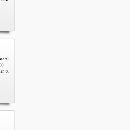
aantal
00
chen &