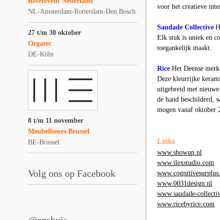
Riverevent Nederland
voor het creatieve inte
NL-Amsterdam-Rotterdam-Den Bosch
Saudade Collective
H
27 t/m 30 oktober
Elk stuk is uniek en c
Orgatec
toegankelijk maakt.
DE-Köln
Rice
Het Deense merk 
Deze kleurrijke keram
uitgebreid met nieuwe 
de hand beschilderd, w
mogen vanaf oktober 
8 t/m 11 november
Meubelbeurs Brussel
Links
BE-Brussel
www.showup.nl
www.ilexstudio.com
Volg ons op Facebook
www.cognitivesurplus
www.0031design.nl
www.saudade-collecti
www.ricebyrice.com