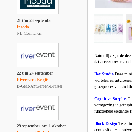
21 t/m 23 september
Incoda
NL-Gorinchem
Natuurlijk zijn de de
dat accessoires vaak d
22 t/m 24 september
Ilex Studio
Deze minim
Riverevent België
wortelen en uitgroeien
B-Gent-Antwerpen-Brussel
groeiproces van dichtbi
Cognitive Surplus
Gla
vormgeving is geïnspir
functionele elegantie (
Block Design
Twee-in-
29 september t/m 1 oktober
compositie. Het ontwer