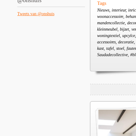
@onshuis
Tags
Nieuws, interieur, inri
Tweets van @onshuis
woonaccessoire, behang
mandencollectie, decor
kleinmeubel, bijzet, ver
woningtextiel, upcylce
accessoires, decoratie,
kast, tafel, stoel, fa
Saudadecollective, #bl