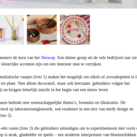
elnemers de kern van het
Showup
. Een kleine greep uit de vele bedrijven laat zi
e kleurrijke accenten zijn om een interieur mee te verrijken.
alistische vaasjes (foto 1) maken het mogelijk om eikels of avocadopitten te l
 tot plant. Niet alleen decoratief, maar ook leerzaam: gebruikers volgen het
j en krijgen letterlijk inzicht in het begin van een nieuw leven.
zen bedrukt met wetenschappelijke thema’s, formules en illustraties. De
eerd op laboratoriumglaswerk, wat resulteert in een mix van nerdy design en
foto 2).
één vazen (foto 3) die gebruikers uitnodigen om te experimenteren met vorm 
p is strak, glashelder en speels – een moderne interpretatie van bloemschikken