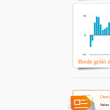
Brede groei 
Ontva
Vul uw 