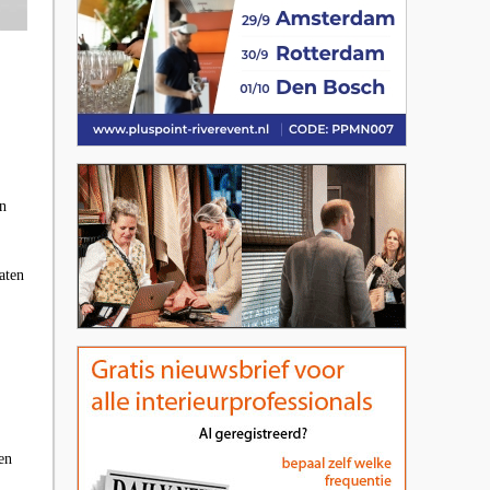
en
aten
en