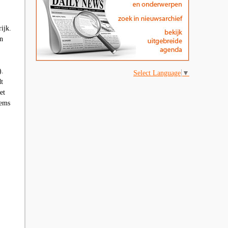
ijk.
gn
).
Select Language
▼
dt
et
tems