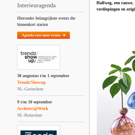
Halfweg, een rauwe, i
Interieuragenda
verdiepingen en origi
Hieronder belangrijkste events die
binnenkort starten
Agenda voor meer events ➔
30 augustus t/m 1 september
Trendz/Showup
NL-Gorinchem
9 t/m 10 september
Architect@Work
NL-Rotterdam