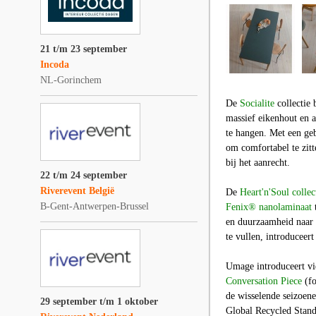
21 t/m 23 september
Incoda
NL-Gorinchem
De
Socialite
collectie 
massief eikenhout en a
te hangen. Met een geb
om comfortabel te zitt
bij het aanrecht.
22 t/m 24 september
Riverevent België
De
Heart'n'Soul collec
B-Gent-Antwerpen-Brussel
Fenix® nanolaminaat
t
en duurzaamheid naar 
te vullen, introduceer
Umage introduceert vi
Conversation Piece
(fo
de wisselende seizoene
29 september t/m 1 oktober
Global Recycled Stand