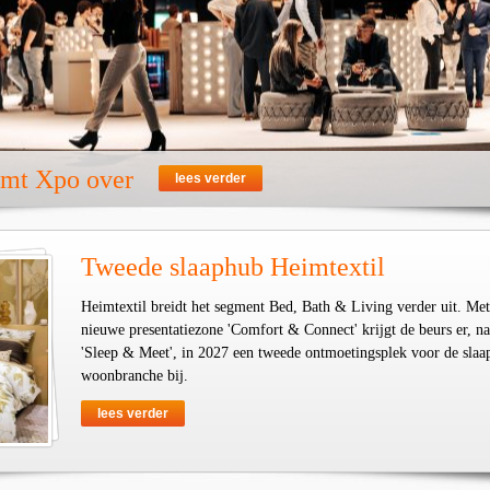
emt Xpo over
lees verder
Tweede slaaphub Heimtextil
Heimtextil breidt het segment Bed, Bath & Living verder uit. Met
nieuwe presentatiezone 'Comfort & Connect' krijgt de beurs er, na
'Sleep & Meet', in 2027 een tweede ontmoetingsplek voor de slaa
woonbranche bij.
lees verder