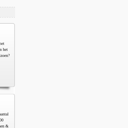
met
m het
izoen?
aantal
00
chen &