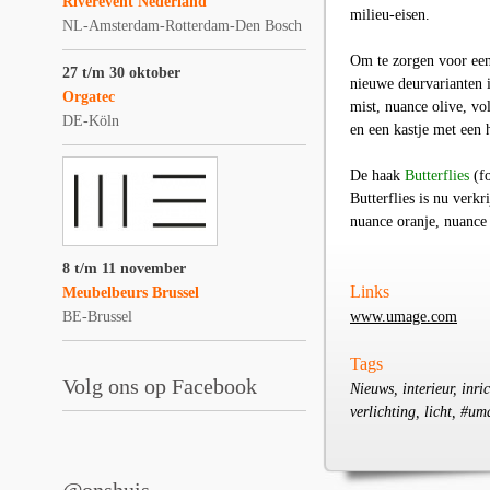
Riverevent Nederland
milieu-eisen.
NL-Amsterdam-Rotterdam-Den Bosch
Om te zorgen voor een
27 t/m 30 oktober
nieuwe deurvarianten 
Orgatec
mist, nuance olive, vo
DE-Köln
en een kastje met een 
De haak
Butterflies
(fo
Butterflies is nu verk
nuance oranje, nuance 
8 t/m 11 november
Links
Meubelbeurs Brussel
BE-Brussel
www.umage.com
Tags
Volg ons op Facebook
Nieuws, interieur, inr
verlichting, licht, #u