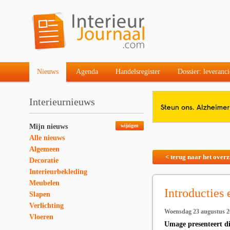
Nieuws
Agenda
Handelsregister
Dossier: leveranci
Interieurnieuws
Mijn nieuws
wijzigen
Alle nieuws
Algemeen
< terug naar het overz
Decoratie
Interieurbekleding
Meubelen
Introducties
Slapen
Verlichting
Woensdag 23 augustus 2
Vloeren
Umage presenteert di