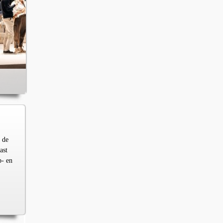
 de
ast
p- en