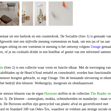
bestaat uit een barkruk en een counterkruk. De Socialite (foto 1) is gemaakt va
fgewerkt met een stijlvolle messing voetensteun en haak, om een jas of tas aan
ogen zitting en een voetsteun in messing is het ontwerp volgens
Umage
gemaa
en, of je nu cocktails drinkt in een hotelbar of geniet van een informeel samenz
tie
(foto 2) is een collectie waar vorm en functie elkaar. Met de toevoeging van
afelbladen op de Heart'n'Soul eettafel en consoletafel, worden hun functionalit
nieuwe hoogten gebracht, zo zegt Umage. Om de bestaande uitvoering in eiken
t het bedrijf drie kleuren: Wolkengrijs, mosgroen en obsidiaanzwart.
er nieuwe kleuren van de eigen
Horizons
stoffen
in de collecties
The Reader en
to 3). De kleuren - zomerglans, mokka, ochtendweiden en mandarijn – staan v
n. De Horizons stoffen zijn gerecycled van plastic afval en gecertificeerd met
ard en Standard 100 van Oeko-Tex, waardoor ze voldoen aan strenge sociale e