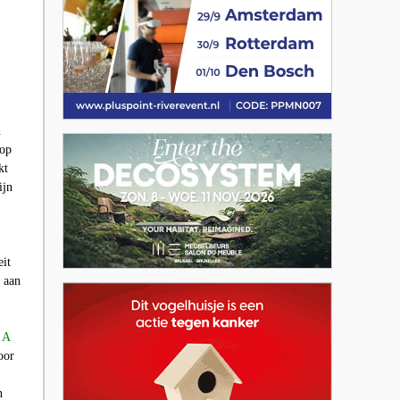
n
 op
kt
ijn
eit
 aan
 A
oor
n