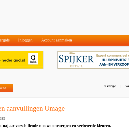
ergids
Inloggen
Account aanmaken
< vorige
|
vo
icht
 en aanvullingen Umage
023
t najaar verschillende nieuwe ontwerpen en verbeterde kleuren.