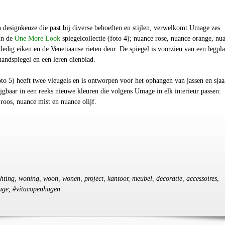
 designkeuze die past bij diverse behoeften en stijlen, verwelkomt Umage zes
in de
One More Look
spiegelcollectie (foto 4); nuance rose, nuance orange, nu
lledig eiken en de Venetiaanse rieten deur. De spiegel is voorzien van een legpl
handspiegel en een leren dienblad.
to 5) heeft twee vleugels en is ontworpen voor het ophangen van jassen en sjaa
rijgbaar in een reeks nieuwe kleuren die volgens Umage in elk interieur passen:
roos, nuance mist en nuance olijf.
ichting, woning, woon, wonen, project, kantoor, meubel, decoratie, accessoires,
mage, #vitacopenhagen