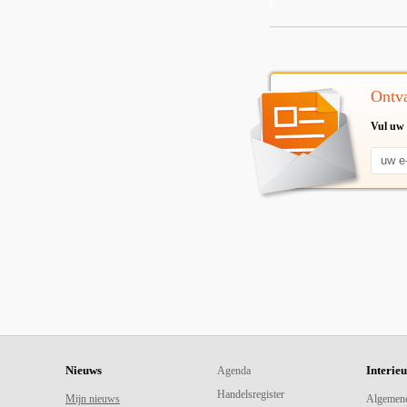
Ontva
Vul uw 
Nieuws
Interie
Agenda
Handelsregister
Mijn nieuws
Algemen