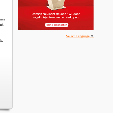
ance
ank
Select Language
▼
ls.