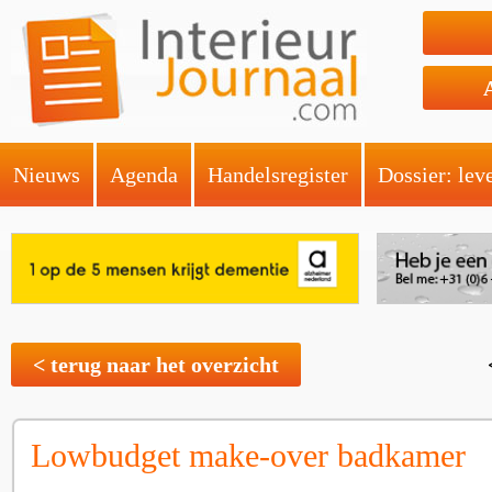
Nieuws
Agenda
Handelsregister
Dossier: lev
< terug naar het overzicht
Lowbudget make-over badkamer