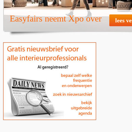
Easyfairs neemt Xpo over
lees v