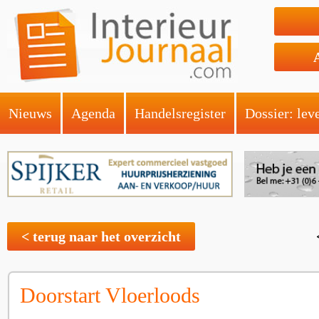
Nieuws
Agenda
Handelsregister
Dossier: lev
< terug naar het overzicht
Doorstart Vloerloods