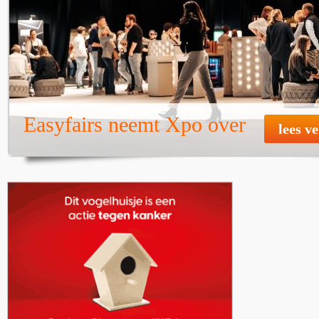
Easyfairs neemt Xpo over
lees v