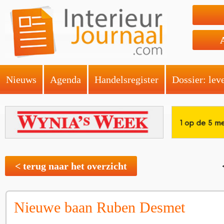
Nieuws
Agenda
Handelsregister
Dossier: lev
< terug naar het overzicht
Nieuwe baan Ruben Desmet