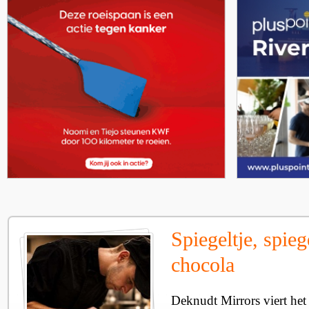
Spiegeltje, spieg
chocola
Deknudt Mirrors viert het