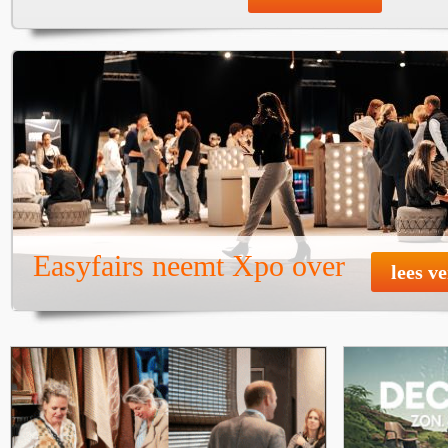
Easyfairs neemt Xpo over
lees v