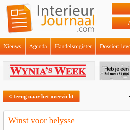
Nieuws
Agenda
Handelsregister
Dossier: lev
< terug naar het overzicht
Winst voor belysse