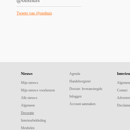
@onshuis
Tweets van @onshuis
Nieuws
Interie
Agenda
Handelsregister
Mijn nieuws
Algemen
Dossier: leveranciergids
Mijn nieuws voorkeuren
Contact
Inloggen
Alle nieuws
Adverter
Account aanmaken
Algemeen
Disclaime
Decoratie
Interieurbekleding
Meubelen