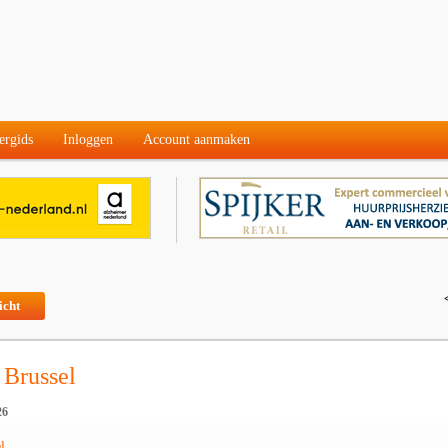
ergids
Inloggen
Account aanmaken
icht
 Brussel
26