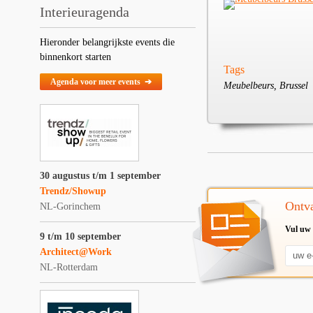
Interieuragenda
Hieronder belangrijkste events die
binnenkort starten
Tags
Agenda voor meer events ➔
Meubelbeurs, Brussel
30 augustus t/m 1 september
Trendz/Showup
Ontva
NL-Gorinchem
Vul uw 
9 t/m 10 september
Architect@Work
NL-Rotterdam