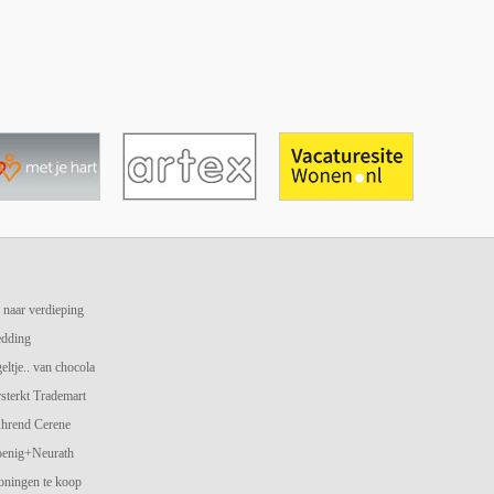
 naar verdieping
edding
geltje.. van chocola
terkt Trademart
hrend Cerene
oenig+Neurath
oningen te koop