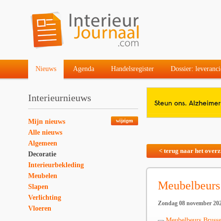
Nieuws
Agenda
Handelsregister
Dossier: leveranci
Interieurnieuws
Mijn nieuws
wijzigen
Alle nieuws
Algemeen
< terug naar het overz
Decoratie
Interieurbekleding
Meubelen
Meubelbeurs
Slapen
Verlichting
Zondag 08 november 20
Vloeren