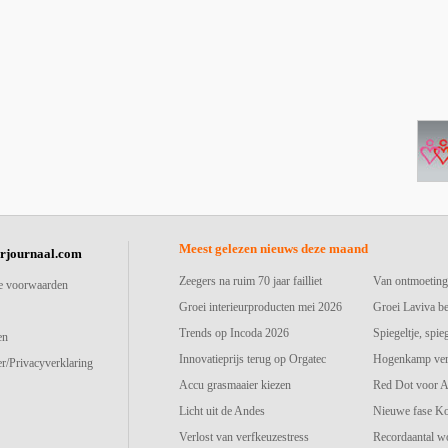
Meest gelezen nieuws deze maand
urjournaal.com
Zeegers na ruim 70 jaar failliet
Van ontmoeting
e voorwaarden
Groei interieurproducten mei 2026
Groei Laviva b
Trends op Incoda 2026
Spiegeltje, spie
en
Innovatieprijs terug op Orgatec
Hogenkamp vers
r/Privacyverklaring
Accu grasmaaier kiezen
Red Dot voor A
Licht uit de Andes
Nieuwe fase K
Verlost van verfkeuzestress
Recordaantal w