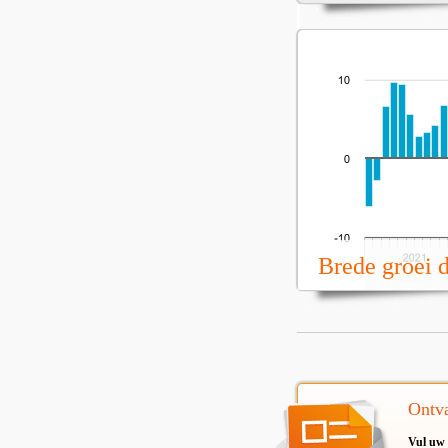
Brede groei 
Ontva
Vul uw 