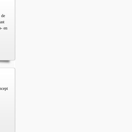
 de
ast
p- en
ncept