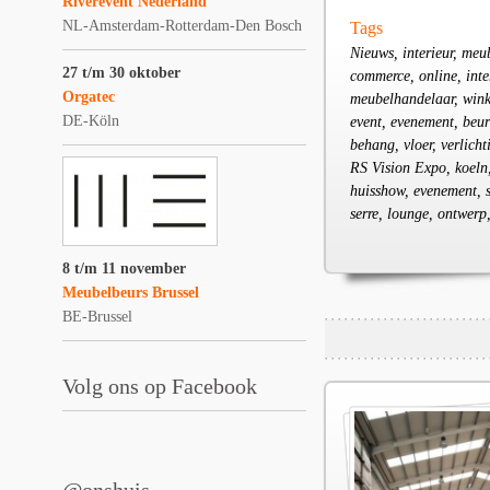
Riverevent Nederland
NL-Amsterdam-Rotterdam-Den Bosch
Tags
Nieuws, interieur, meu
27 t/m 30 oktober
commerce, online, int
Orgatec
meubelhandelaar, winke
DE-Köln
event, evenement, beur
behang, vloer, verlich
RS Vision Expo, koeln,
huisshow, evenement, st
serre, lounge, ontwer
8 t/m 11 november
Meubelbeurs Brussel
BE-Brussel
Volg ons op Facebook