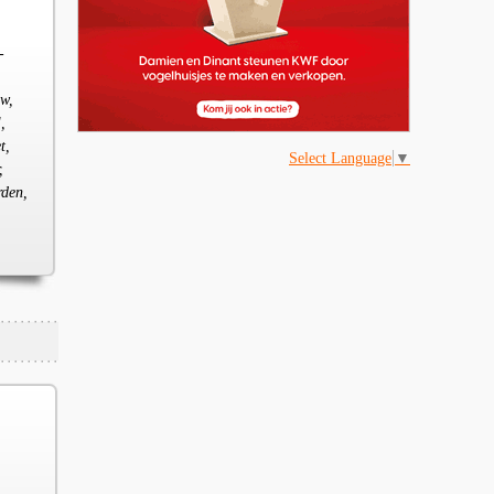
-
ow,
,
t,
Select Language
▼
,
rden,