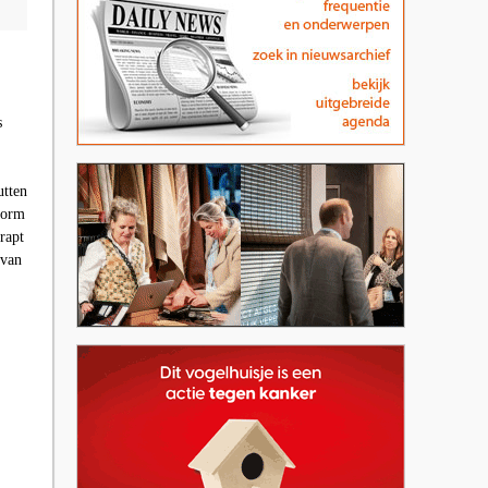
s
utten
form
rapt
 van