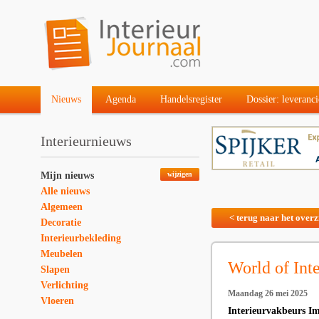
Nieuws
Agenda
Handelsregister
Dossier: leveranci
Interieurnieuws
Mijn nieuws
wijzigen
Alle nieuws
Algemeen
< terug naar het overz
Decoratie
Interieurbekleding
Meubelen
World of Int
Slapen
Verlichting
Maandag 26 mei 2025
Vloeren
Interieurvakbeurs I