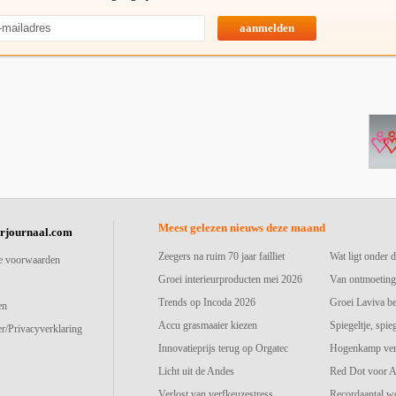
aanmelden
Meest gelezen nieuws deze maand
urjournaal.com
Zeegers na ruim 70 jaar failliet
Wat ligt onder d
e voorwaarden
Groei interieurproducten mei 2026
Van ontmoeting
Trends op Incoda 2026
Groei Laviva b
en
Accu grasmaaier kiezen
Spiegeltje, spie
r/Privacyverklaring
Innovatieprijs terug op Orgatec
Hogenkamp vers
Licht uit de Andes
Red Dot voor A
Verlost van verfkeuzestress
Recordaantal w