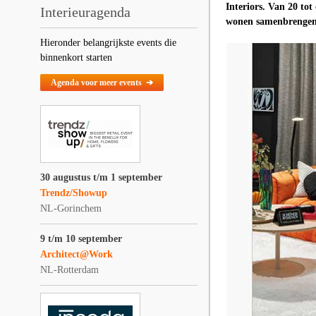
Interiors. Van 20 to
Interieuragenda
wonen samenbrengen
Hieronder belangrijkste events die
binnenkort starten
Agenda voor meer events ➔
30 augustus t/m 1 september
Trendz/Showup
NL-Gorinchem
9 t/m 10 september
Architect@Work
NL-Rotterdam