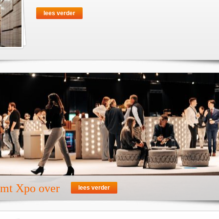
lees verder
emt Xpo over
lees verder