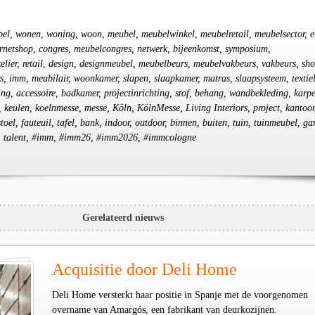
bel, wonen, woning, woon, meubel, meubelwinkel, meubelretail, meubelsector, e
ernetshop, congres, meubelcongres, netwerk, bijeenkomst, symposium,
lier, retail, design, designmeubel, meubelbeurs, meubelvakbeurs, vakbeurs, sh
s, imm, meubilair, woonkamer, slapen, slaapkamer, matras, slaapsysteem, textiel
ting, accessoire, badkamer, projectinrichting, stof, behang, wandbekleding, karpe
 keulen, koelnmesse, messe, Köln, KölnMesse, Living Interiors, project, kantoor
oel, fauteuil, tafel, bank, indoor, outdoor, binnen, buiten, tuin, tuinmeubel, ga
p, talent, #imm, #imm26, #imm2026, #immcologne
Gerelateerd nieuws
Acquisitie door Deli Home
Deli Home versterkt haar positie in Spanje met de voorgenomen
overname van Amargós, een fabrikant van deurkozijnen.