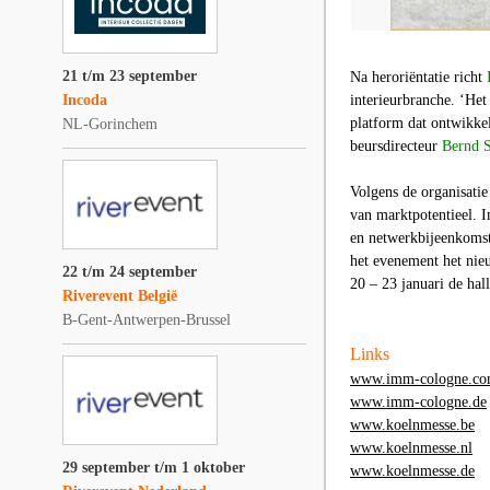
21 t/m 23 september
Na heroriëntatie richt
Incoda
interieurbranche. ‘He
platform dat ontwikkel
NL-Gorinchem
beursdirecteur
Bernd 
Volgens de organisatie
van marktpotentieel. I
en netwerkbijeenkomst,
het evenement het nieu
22 t/m 24 september
20 – 23 januari de hal
Riverevent België
B-Gent-Antwerpen-Brussel
Links
www.imm-cologne.c
www.imm-cologne.de
www.koelnmesse.be
www.koelnmesse.nl
29 september t/m 1 oktober
www.koelnmesse.de