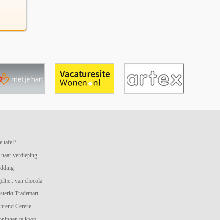
e tafel?
 naar verdieping
edding
geltje.. van chocola
terkt Trademart
hrend Cerene
oningen te koop