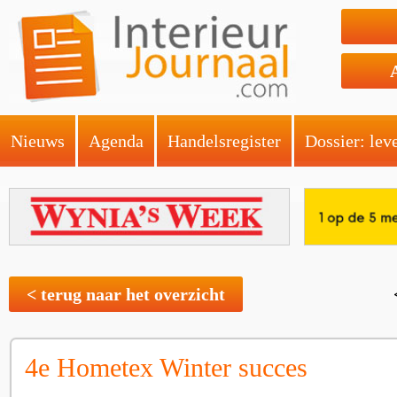
Nieuws
Agenda
Handelsregister
Dossier: lev
< terug naar het overzicht
4e Hometex Winter succes