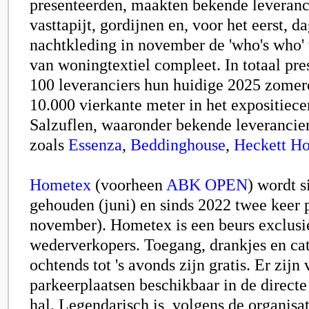
presenteerden, maakten bekende leveranc
vasttapijt, gordijnen en, voor het eerst, d
nachtkleding in november de 'who's who'
van woningtextiel compleet. In totaal pre
100 leveranciers hun huidige 2025 zomerc
10.000 vierkante meter in het expositiec
Salzuflen, waaronder bekende leverancier
zoals
Essenza
,
Beddinghouse
,
Heckett H
Hometex
(voorheen
ABK OPEN
) wordt s
gehouden (juni) en sinds 2022 twee keer p
november). Hometex is een beurs exclusi
wederverkopers. Toegang, drankjes en cat
ochtends tot 's avonds zijn gratis. Er zijn
parkeerplaatsen beschikbaar in de direct
hal. Legendarisch is, volgens de organisati