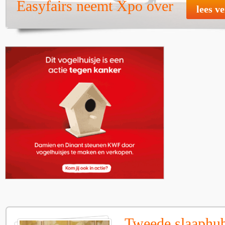
Easyfairs neemt Xpo over
lees v
Tweede slaaphub