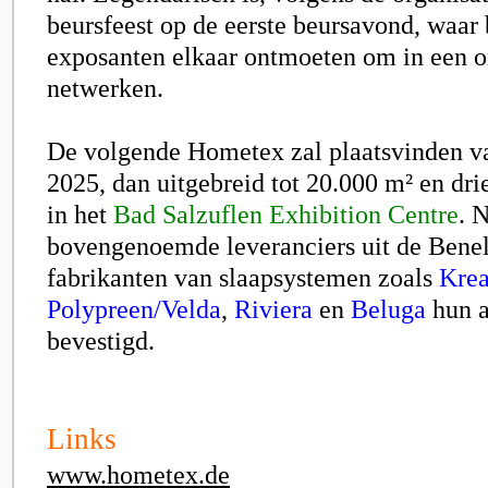
beursfeest op de eerste beursavond, waar
exposanten elkaar ontmoeten om in een o
netwerken.
De volgende Hometex zal plaatsvinden va
2025, dan uitgebreid tot 20.000 m² en dri
in het
Bad Salzuflen Exhibition Centre
. 
bovengenoemde leveranciers uit de Bene
fabrikanten van slaapsystemen zoals
Kre
Polypreen/Velda
,
Riviera
en
Beluga
hun a
bevestigd.
Links
www.hometex.de