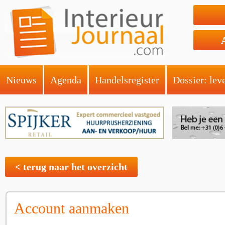
Nieuws
Agenda
Handelsregister
Dossier: lev
< terug naar het overzicht
Account aanmaken