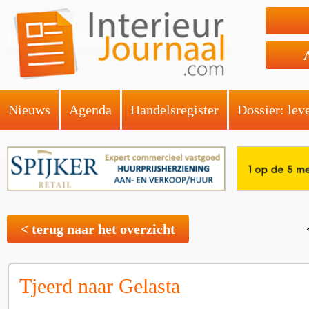
Nieuws
Agenda
Handelsregister
Dossier: lev
< terug naar het overzicht
Tjeerd naar Gelasta