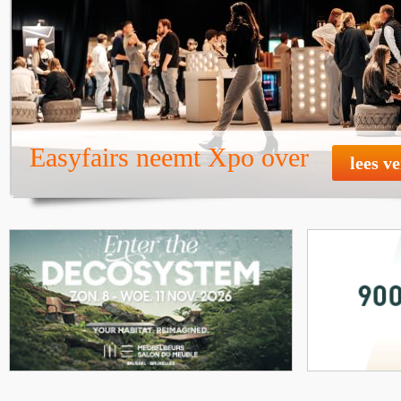
Easyfairs neemt Xpo over
lees v