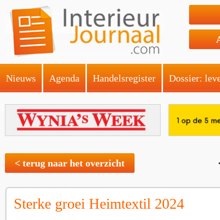
Nieuws
Agenda
Handelsregister
Dossier: lev
< terug naar het overzicht
Sterke groei Heimtextil 2024