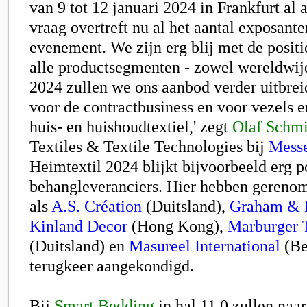
van 9 tot 12 januari 2024 in Frankfurt al
vraag overtreft nu al het aantal exposante
evenement. We zijn erg blij met de positi
alle productsegmenten - zowel wereldwijd
2024 zullen we ons aanbod verder uitbre
voor de contractbusiness en voor vezels e
huis- en huishoudtextiel,' zegt
Olaf Schmi
Textiles & Textile Technologies bij
Messe
Heimtextil 2024 blijkt bijvoorbeeld erg p
behangleveranciers. Hier hebben geren
als
A.S. Création
(Duitsland),
Graham & 
Kinland Decor
(Hong Kong),
Marburger 
(Duitsland) en
Masureel International
(Be
terugkeer aangekondigd.
Bij
Smart Bedding
in hal 11.0 zullen naa