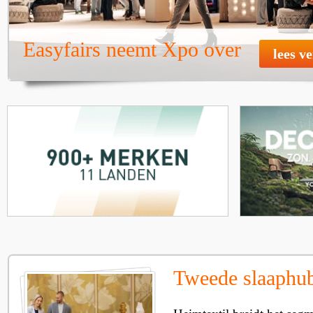
Easyfairs neemt Xpo over
lees v
Tweede slaaphub