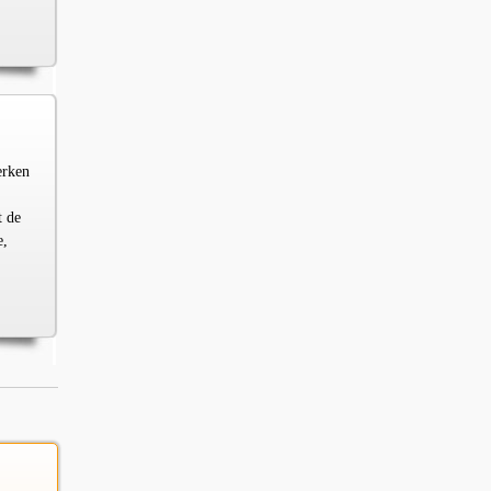
erken
t de
e,