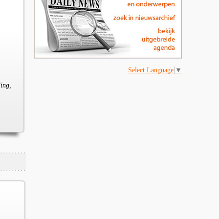
Select Language
▼
ling,