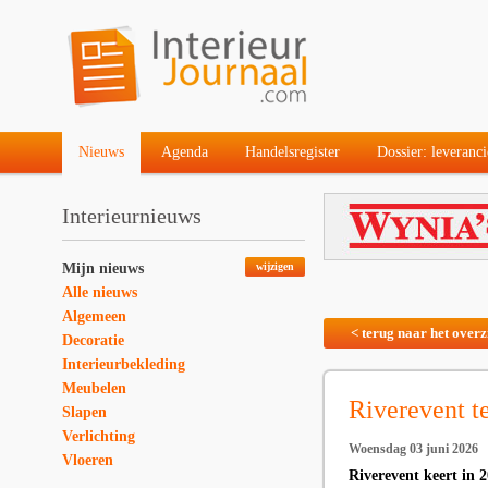
Nieuws
Agenda
Handelsregister
Dossier: leveranci
Interieurnieuws
Mijn nieuws
wijzigen
Alle nieuws
Algemeen
< terug naar het overz
Decoratie
Interieurbekleding
Meubelen
Riverevent t
Slapen
Verlichting
Woensdag 03 juni 2026
Vloeren
Riverevent keert in 