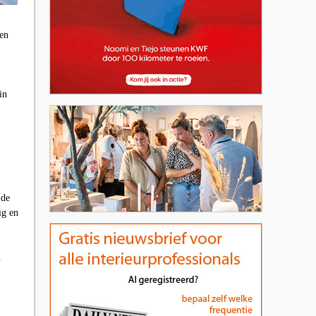
Den
in
 de
ig en
.