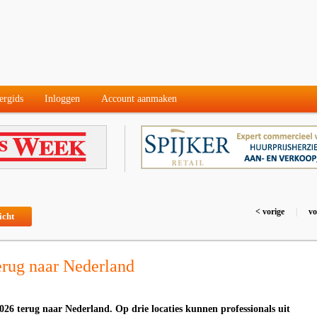
ergids
Inloggen
Account aanmaken
< vorige
|
vo
icht
erug naar Nederland
2026 terug naar Nederland. Op drie locaties kunnen professionals uit