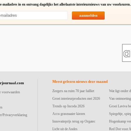
e-mailadres in en ontvang dagelijks het allerlaatste interieurnieuws van uw voorkeuren.
aanmelden
Meest gelezen nieuws deze maand
urjournaal.com
Zeegers na ruim 70 jaar failliet
Wat ligt onder d
e voorwaarden
Groei interieurproducten mei 2026
Van ontmoeting
Trends op Incoda 2026
Groei Laviva b
en
Accu grasmaaier kiezen
Spiegeltje, spie
r/Privacyverklaring
Innovatieprijs terug op Orgatec
Hogenkamp vers
Licht uit de Andes
Red Dot voor A