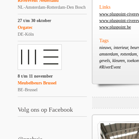
Riverevent Nederland
Links
NL-Amsterdam-Rotterdam-Den Bosch
www.pluspoint-riverev
27 t/m 30 oktober
www.pluspoint-riverev
www.pluspoint.be
Orgatec
DE-Köln
Tags
nieuws, interieur, beurs
amsterdam, rotterdam, d
gevels, kleuren, toekom
#RiverEvent
8 t/m 11 november
Meubelbeurs Brussel
BE-Brussel
Volg ons op Facebook