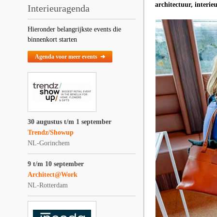
architectuur, interi
Interieuragenda
Hieronder belangrijkste events die
binnenkort starten
Agenda voor meer events ➔
30 augustus t/m 1 september
Trendz/Showup
NL-Gorinchem
9 t/m 10 september
Architect@Work
NL-Rotterdam