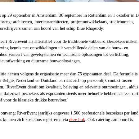
s op 29 september in Amsterdam, 30 september in Rotterdam en 1 oktober in 
rengt architecten, interieurarchitecten, projectontwikkelaars, studiebureaus,
oorschrijvers samen aan boord van het schip Blue Rhapsody.
neert Riverevent als alternatief voor de traditionele vakbeurs. Bezoekers maken 
eving kennis met ontwikkelingen uit verschillende delen van de bouw- en
anbod varieert van gevelsystemen en technische oplossingen tot verlichting,
erieurafwerking en duurzame bouwoplossingen.
itie nemen volgens de organisatie meer dan 75 exposanten deel. De formule is
n België, Nederland en Duitsland en richt zich op persoonlijk contact tussen
n. 'RiverEvent draait om kwaliteit, beleving en relevante ontmoetingen', aldus
n dat zowel bezoekers als exposanten steeds meer behoefte hebben aan een rust
ef voor de klassieke drukke beursvloer.'
 ontvangt RiverEvent jaarlijks ongeveer 1.500 professionele bezoekers per land
s kunnen zich kosteloos registreren via
deze link
. Ook catering aan boord is