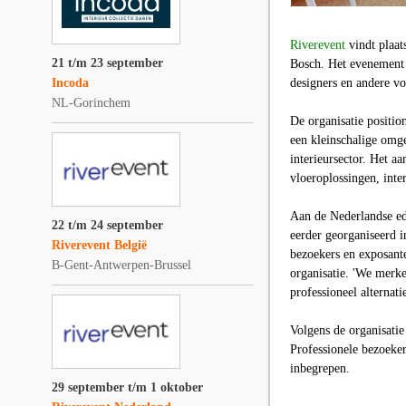
Riverevent
vindt plaat
21 t/m 23 september
Bosch. Het evenement b
Incoda
designers en andere v
NL-Gorinchem
De organisatie positio
een kleinschalige omg
interieursector. Het a
vloeroplossingen, int
Aan de Nederlandse ed
22 t/m 24 september
eerder georganiseerd i
Riverevent België
bezoekers en exposante
B-Gent-Antwerpen-Brussel
organisatie. 'We merke
professioneel alternati
Volgens de organisatie
Professionele bezoeker
inbegrepen.
29 september t/m 1 oktober