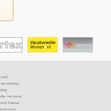
e tafel?
 naar verdieping
edding
geltje.. van chocola
terkt Trademart
hrend Cerene