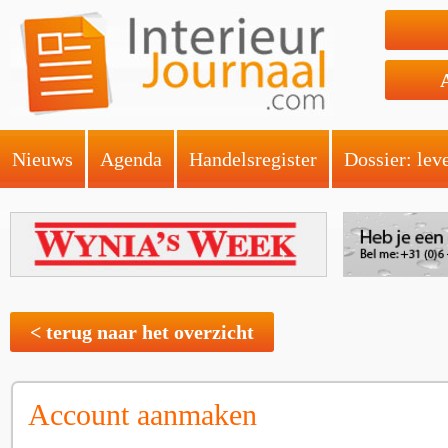
Nieuws
Agenda
Handelsregister
Dossier: lev
< terug naar het overzicht
Account aanmaken