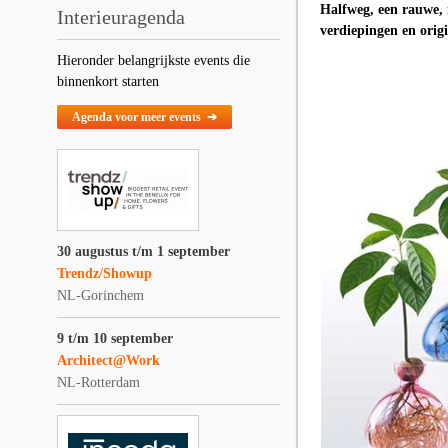
Halfweg, een rauwe, i
Interieuragenda
verdiepingen en origi
Hieronder belangrijkste events die
binnenkort starten
Agenda voor meer events ➔
30 augustus t/m 1 september
Trendz/Showup
NL-Gorinchem
9 t/m 10 september
Architect@Work
NL-Rotterdam