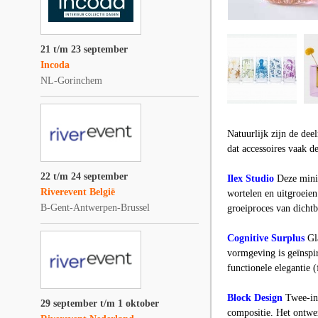
21 t/m 23 september
Incoda
NL-Gorinchem
Natuurlijk zijn de de
dat accessoires vaak d
22 t/m 24 september
Ilex Studio
Deze minim
Riverevent België
wortelen en uitgroeien
B-Gent-Antwerpen-Brussel
groeiproces van dichtbi
Cognitive Surplus
Gla
vormgeving is geïnspir
functionele elegantie (
Block Design
Twee-in-
29 september t/m 1 oktober
compositie. Het ontwer