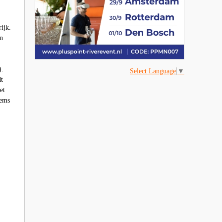
ijk.
gn
).
Select Language
▼
dt
et
tems