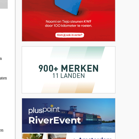
en
aten
en