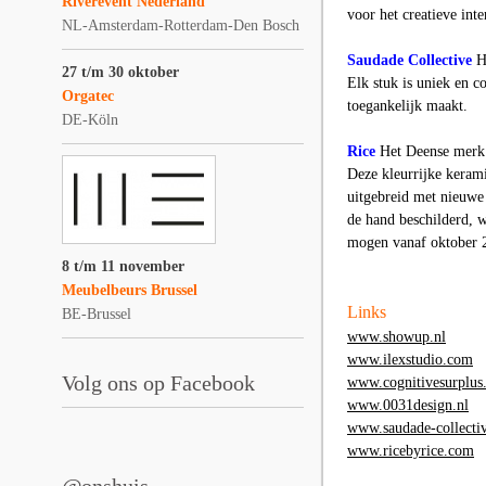
Riverevent Nederland
voor het creatieve inte
NL-Amsterdam-Rotterdam-Den Bosch
Saudade Collective
H
27 t/m 30 oktober
Elk stuk is uniek en c
Orgatec
toegankelijk maakt.
DE-Köln
Rice
Het Deense merk 
Deze kleurrijke keram
uitgebreid met nieuwe 
de hand beschilderd, w
mogen vanaf oktober 
8 t/m 11 november
Meubelbeurs Brussel
Links
BE-Brussel
www.showup.nl
www.ilexstudio.com
Volg ons op Facebook
www.cognitivesurplus
www.0031design.nl
www.saudade-collecti
www.ricebyrice.com