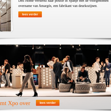
Deli Home versterkt haar positie in Spanje met de voorgenomen
overname van Amargós, een fabrikant van deurkozijnen.
lees verder
emt Xpo over
lees verder