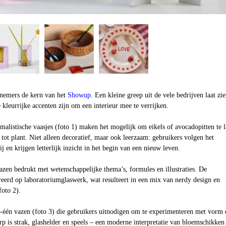
elnemers de kern van het
Showup
. Een kleine greep uit de vele bedrijven laat zi
e kleurrijke accenten zijn om een interieur mee te verrijken.
alistische vaasjes (foto 1) maken het mogelijk om eikels of avocadopitten te l
 tot plant. Niet alleen decoratief, maar ook leerzaam: gebruikers volgen het
j en krijgen letterlijk inzicht in het begin van een nieuw leven.
zen bedrukt met wetenschappelijke thema’s, formules en illustraties. De
eerd op laboratoriumglaswerk, wat resulteert in een mix van nerdy design en
foto 2).
één vazen (foto 3) die gebruikers uitnodigen om te experimenteren met vorm 
p is strak, glashelder en speels – een moderne interpretatie van bloemschikken