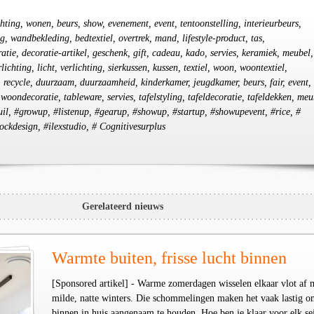
chting, wonen, beurs, show, evenement, event, tentoonstelling, interieurbeurs,
, wandbekleding, bedtextiel, overtrek, mand, lifestyle-product, tas,
atie, decoratie-artikel, geschenk, gift, cadeau, kado, servies, keramiek, meubel,
lichting, licht, verlichting, sierkussen, kussen, textiel, woon, woontextiel,
, recycle, duurzaam, duurzaamheid, kinderkamer, jeugdkamer, beurs, fair, event,
 woondecoratie, tableware, servies, tafelstyling, tafeldecoratie, tafeldekken, meu
uteuil, #growup, #listenup, #gearup, #showup, #startup, #showupevent, #rice, #
ockdesign, #ilexstudio, # Cognitivesurplus
Gerelateerd nieuws
Warmte buiten, frisse lucht binnen
[Sponsored artikel] - Warme zomerdagen wisselen elkaar vlot af 
milde, natte winters. Die schommelingen maken het vaak lastig o
binnen in huis aangenaam te houden. Hoe ben je klaar voor elk se