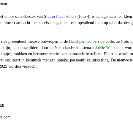
rieur.
et
Glace
saladebestek van
Studio Fleur Peters
(foto 4) is handgemaakt en kleurr
ombineert ambacht met speelse elegantie – een opvallend item op tafel dat desi
rice presenteert nieuwe ontwerpen in de
Hand-painted by rice
-collectie (foto 5
ieklijn, handbeschilderd door de Nederlandse kunstenaar
Joëlle Wehkamp
, wor
kopjes, mokken en herinterpretaties van bestaande bestellers. Elk stuk wordt m
at resulteert in keramiek met een unieke, persoonlijke uitstraling. De nieuwe i
2025 worden verkocht.
.eu
ve.com