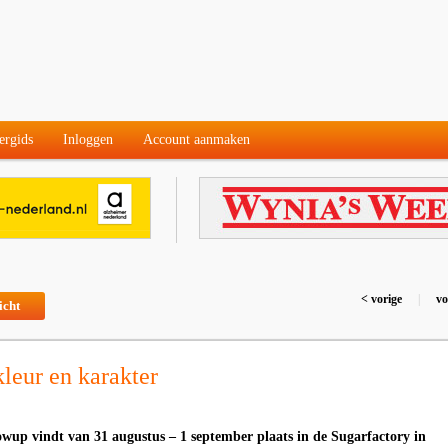
ergids
Inloggen
Account aanmaken
< vorige
|
vo
icht
leur en karakter
owup vindt van 31 augustus – 1 september plaats in de Sugarfactory in