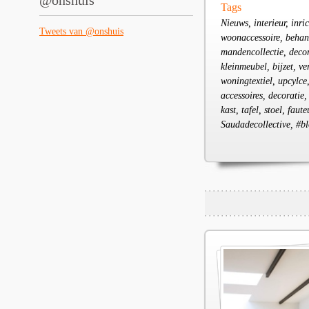
@onshuis
Tags
Nieuws, interieur, inri
Tweets van @onshuis
woonaccessoire, behang
mandencollectie, decor
kleinmeubel, bijzet, ver
woningtextiel, upcylce
accessoires, decoratie,
kast, tafel, stoel, fa
Saudadecollective, #bl