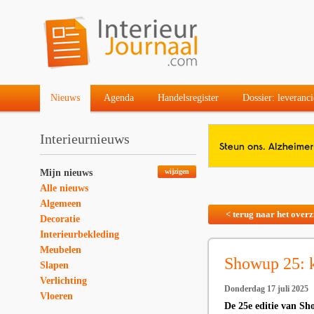
Nieuws
Agenda
Handelsregister
Dossier: leveranci
Interieurnieuws
Mijn nieuws
wijzigen
Alle nieuws
Algemeen
< terug naar het overz
Decoratie
Interieurbekleding
Meubelen
Showup 25: k
Slapen
Verlichting
Donderdag 17 juli 2025
Vloeren
De 25e editie van Sh