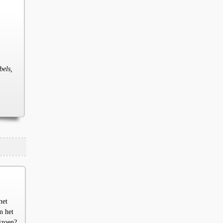
bels,
met
m het
izoen?