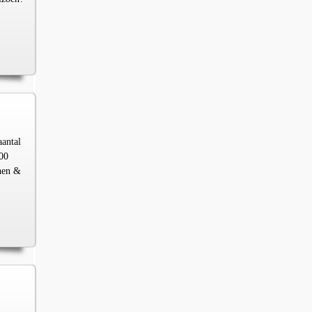
aantal
00
chen &