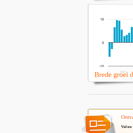
Brede groei 
Ontva
Vul uw 