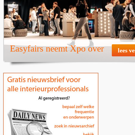
Easyfairs neemt Xpo over
lees v