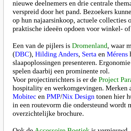
nieuwe deelnemers en drie centrale thema
verspreid door het pand. Bezoekers kunne
op hun najaarsinkoop, actuele collecties
praktische ideeën opdoen voor winkel- of 
Een van de pijlers is
Dromenland
, waar 
(
DBC
)
,
Hilding Anders
,
Serta
en
Mérens
slaapoplossingen presenteren. Ergonomi
spelen daarbij een prominente rol.
Voor projectinrichters is er de
Project Par
hospitality en werkomgevingen. Merken 
Mobitec
en
PMP
/
Nix Design
tonen hier h
in een routevorm die ondersteund wordt 
overzichtelijke brochure.
Ook de
Accessoire Boetiek
is vernieuwd.