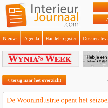
Nieuws
Agenda
Handelsregister
Dossier: lev
< terug naar het overzicht
De Woonindustrie opent het seizoe