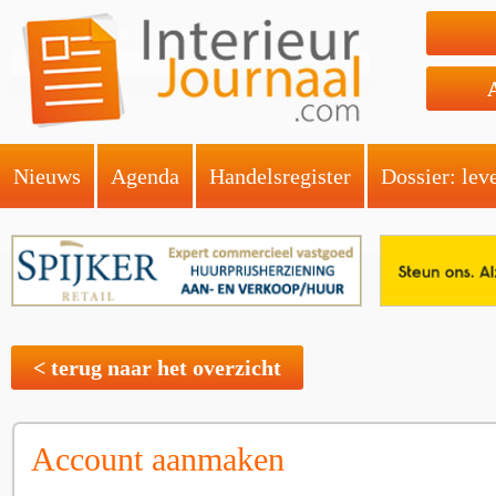
Nieuws
Agenda
Handelsregister
Dossier: lev
< terug naar het overzicht
Account aanmaken