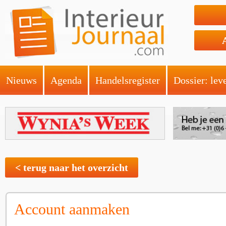
Nieuws
Agenda
Handelsregister
Dossier: lev
< terug naar het overzicht
Account aanmaken