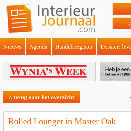
Nieuws
Agenda
Handelsregister
Dossier: lev
< terug naar het overzicht
Rolled Lounger in Master Oak