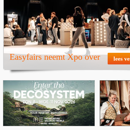
Easyfairs neemt Xpo over
lees v