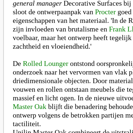
general manager
Decorative Surfaces bij
sloot de ontwerpaanpak van
Procter
goed 
eigenschappen van het materiaal. 'In de 
zijn invloeden van brutalisme en
Frank L
voelbaar, maar het ontwerp heeft tegelijk
zachtheid en vloeiendheid.'
De
Rolled Lounger
ontstond oorspronkeli
onderzoek naar het vervormen van vlak pl
driedimensionale objecten. Door material
vouwen en rollen ontstaan meubels die teg
massief en licht ogen. In de nieuwe uitv
Master Oak
blijft die benadering behoude
ontwerp volgens de betrokken partijen m
tactiliteit.
Unilin Master Oak combineert de uitstral