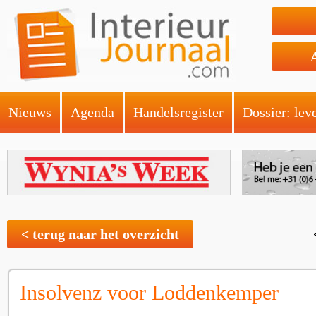
Nieuws
Agenda
Handelsregister
Dossier: lev
< terug naar het overzicht
Insolvenz voor Loddenkemper