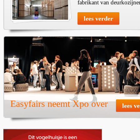
fabrikant van deurkozijne
lees verder
Easyfairs neemt Xpo over
lees v