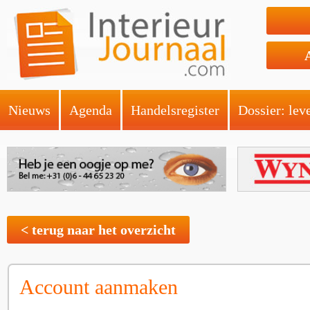
Nieuws
Agenda
Handelsregister
Dossier: lev
< terug naar het overzicht
Account aanmaken