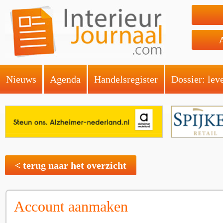
Nieuws
Agenda
Handelsregister
Dossier: lev
< terug naar het overzicht
Account aanmaken