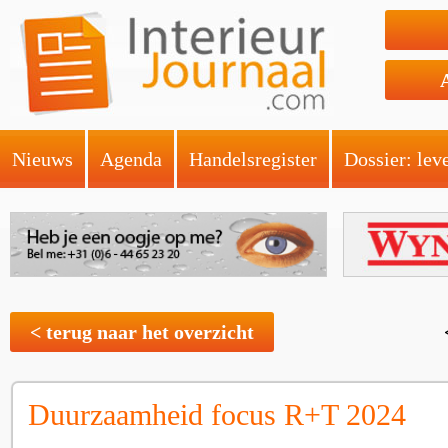
Nieuws
Agenda
Handelsregister
Dossier: lev
< terug naar het overzicht
Duurzaamheid focus R+T 2024