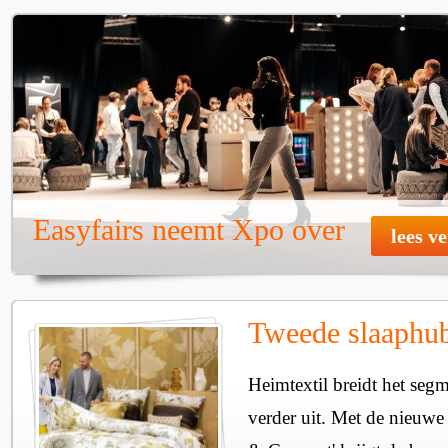
Easyfairs neemt Xpo over
lees v
Tweede slaaphub
Heimtextil breidt het seg
verder uit. Met de nieuwe