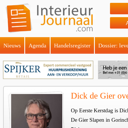
Nieuws
Agenda
Handelsregister
Dossier: lev
Dick de Gier ov
Op Eerste Kerstdag is Dick
De Gier Slapen in Gorinc