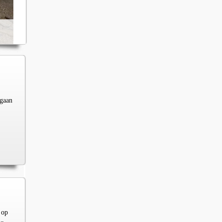
 gaan
 op