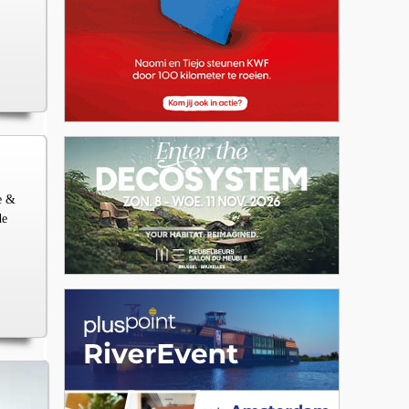
e &
de