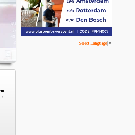
Select Language
▼
eur-
en en