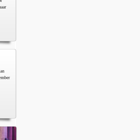
or
haar
dan
vember