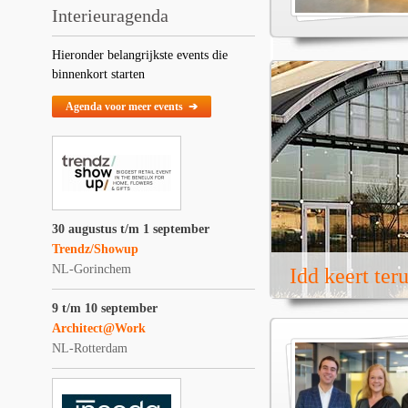
Interieuragenda
Hieronder belangrijkste events die
binnenkort starten
Agenda voor meer events ➔
30 augustus t/m 1 september
Trendz/Showup
NL-Gorinchem
Idd keert ter
9 t/m 10 september
Architect@Work
NL-Rotterdam