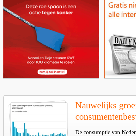
Nauwelijks groe
consumentenbes
De consumptie van Nederl