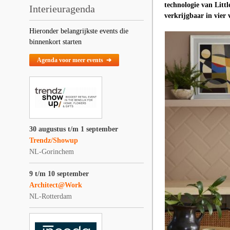
technologie van Litt
Interieuragenda
verkrijgbaar in vier 
Hieronder belangrijkste events die
binnenkort starten
Agenda voor meer events ➔
30 augustus t/m 1 september
Trendz/Showup
NL-Gorinchem
9 t/m 10 september
Architect@Work
NL-Rotterdam