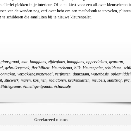
 allerlei plekken in je interieur. Of je nu kiest voor een all-over kleurschema i
issen van de wanden nog verf over hebt om een meubelstuk te upcyclen, plinten
n te schilderen die aansluiten bij je nieuwe kleurenpalet.
f, glansgraad, mat, laagglans, zijdeglans, hoogglans, oppervlaktes, geurarm,
, gebruiksgemak, flexibiliteit, kleurschema, blik, kleurenpalet, schilderen, schil
hoonmaken, verpakkingsmateriaal, verfresten, duurzaam, waterbasis, oplosmiddel
al, stucwerk, muren, kozijnen, radiatoren, keukenkasten, meubels, kunststof, pvc,
 #littlegreene, #intelligentpaints, #childsafe
Gerelateerd nieuws