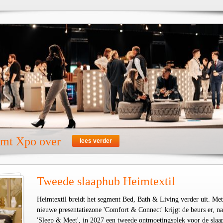
emt Xpo over
lees verder
Tweede slaaphub Heimtextil
Heimtextil breidt het segment Bed, Bath & Living verder uit. Met
nieuwe presentatiezone 'Comfort & Connect' krijgt de beurs er, na
'Sleep & Meet', in 2027 een tweede ontmoetingsplek voor de slaa