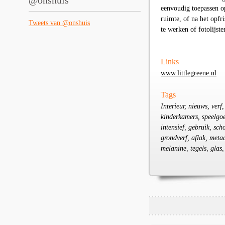
@onshuis
eenvoudig toepassen op
ruimte, of na het opfr
Tweets van @onshuis
te werken of fotolijste
Links
www.littlegreene.nl
Tags
Interieur, nieuws, ver
kinderkamers, speelgoed
intensief, gebruik, sc
grondverf, aflak, meta
melanine, tegels, glas,