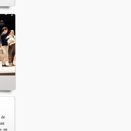
 de
ast
p- en