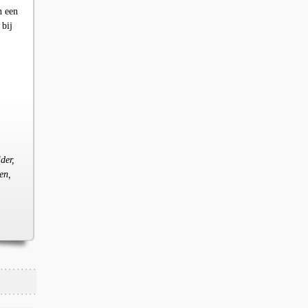
n een
 bij
der,
en,