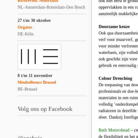
Riverevent Nederland
ook niet eerst te gron
NL-Amsterdam-Rotterdam-Den Bosch
oppervlakken in een ru
aanzienlijk makkelijker
27 t/m 30 oktober
Duurzame keuze
Orgatec
Ook qua duurzaamheid b
DE-Köln
verf voor muurverf, gr
voor minder verfreste
waterbasis, zijn volle
ook geschikt zijn voor
gebruik en eenvoudig 
8 t/m 11 november
Colour Drenching
Meubelbeurs Brussel
De toepassing van deze
BE-Brussel
professionals en doe-
materialen in een ruim
volledig ‘onderdompele
Volg ons op Facebook
radiatoren in dezelfde
sfeer. Dankzij Intellig
Ruth Mottershead
–
cr
de flexibiliteit en he