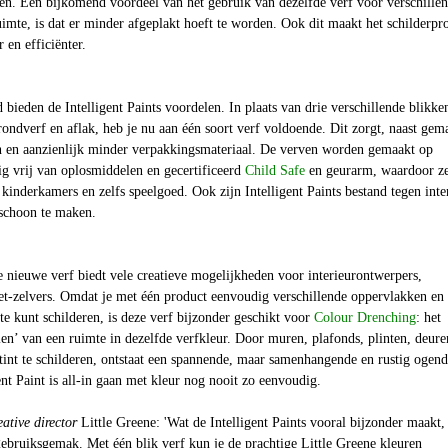
den. Een bijkomend voordeel van het gebruik van dezelfde verf voor verschille
imte, is dat er minder afgeplakt hoeft te worden. Ook dit maakt het schilderpr
 en efficiënter.
ieden de Intelligent Paints voordelen. In plaats van drie verschillende blikke
ondverf en aflak, heb je nu aan één soort verf voldoende. Dit zorgt, naast gem
n en aanzienlijk minder verpakkingsmateriaal. De verven worden gemaakt op
dig vrij van oplosmiddelen en
gecertificeerd
Child Safe
en geurarm, waardoor z
 kinderkamers en zelfs speelgoed. Ook zijn Intelligent Paints bestand tegen inte
schoon te maken.
 nieuwe verf biedt vele creatieve mogelijkheden voor interieurontwerpers,
het-zelvers. Omdat je met één product eenvoudig verschillende oppervlakken en
te kunt schilderen, is deze verf bijzonder geschikt voor
Colour Drenching
: het
n’ van een ruimte in dezelfde verfkleur. Door muren, plafonds, plinten, deure
 tint te schilderen, ontstaat een spannende, maar samenhangende en rustig ogen
ent Paint is all-in gaan met kleur nog nooit zo eenvoudig.
eative director
Little Greene: 'Wat de Intelligent Paints vooral bijzonder maakt, 
t gebruiksgemak. Met één blik verf kun je de prachtige Little Greene kleuren