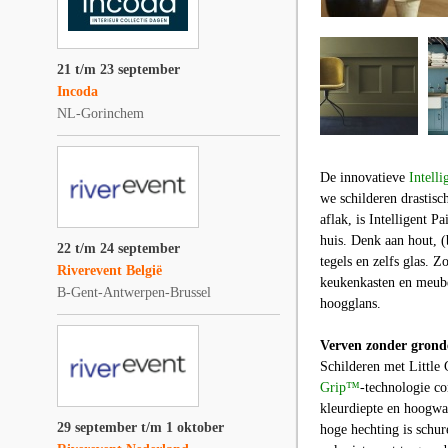
21 t/m 23 september
Incoda
NL-Gorinchem
De innovatieve
Intelli
we schilderen drastis
aflak, is Intelligent P
huis. Denk aan hout, 
22 t/m 24 september
tegels en zelfs glas. 
Riverevent België
keukenkasten en meubel
B-Gent-Antwerpen-Brussel
hoogglans.
Verven zonder grond
Schilderen met Little 
Grip™
-technologie
com
kleurdiepte en hoogwa
29 september t/m 1 oktober
hoge hechting is schur