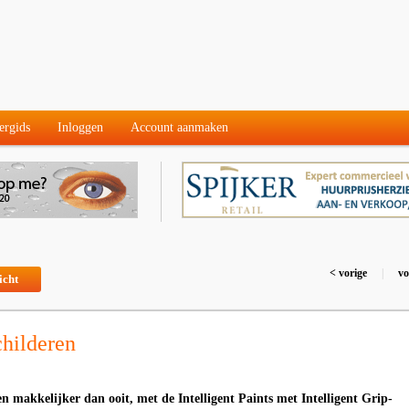
ergids
Inloggen
Account aanmaken
< vorige
|
vo
icht
hilderen
 en makkelijker dan ooit, met de Intelligent Paints met Intelligent Grip-