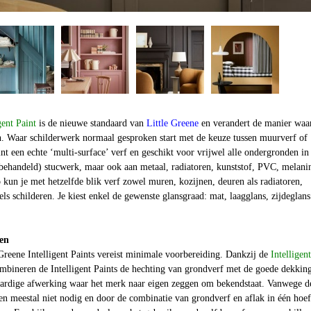
gent Paint
is de nieuwe standaard van
Little Greene
en verandert de manier waa
ch. Waar schilderwerk normaal gesproken start met de keuze tussen muurverf of
aint een echte ‘multi-surface’ verf en geschikt voor vrijwel alle ondergronden in
(behandeld) stucwerk, maar ook aan metaal, radiatoren, kunststof, PVC, melani
Zo kun je met hetzelfde blik verf zowel muren, kozijnen, deuren als radiatoren,
s schilderen. Je kiest enkel de gewenste glansgraad: mat, laagglans, zijdeglans
en
Greene Intelligent Paints vereist minimale voorbereiding. Dankzij de
Intelligent
bineren de Intelligent Paints de hechting van grondverf met de goede dekkin
ardige afwerking waar het merk naar eigen zeggen om bekendstaat. Vanwege d
en meestal niet nodig en door de combinatie van grondverf en aflak in één hoef