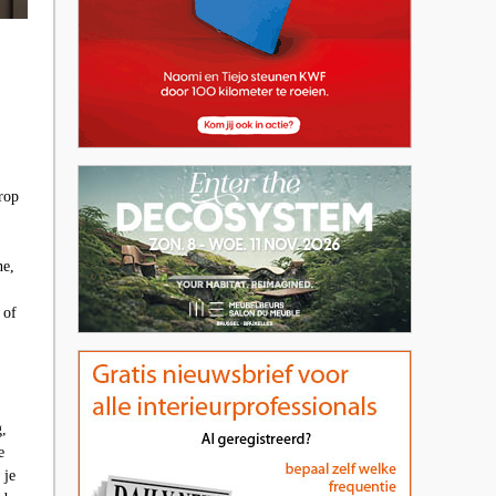
rop
ne,
 of
g,
e
 je