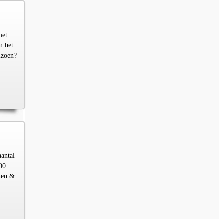
met
m het
izoen?
aantal
00
chen &