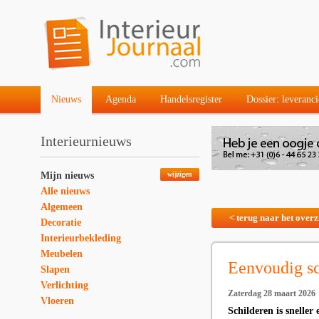
Nieuws
Agenda
Handelsregister
Dossier: leveranci
Interieurnieuws
Mijn nieuws
wijzigen
Alle nieuws
Algemeen
< terug naar het overz
Decoratie
Interieurbekleding
Meubelen
Eenvoudig sc
Slapen
Verlichting
Zaterdag 28 maart 2026
Vloeren
Schilderen is sneller