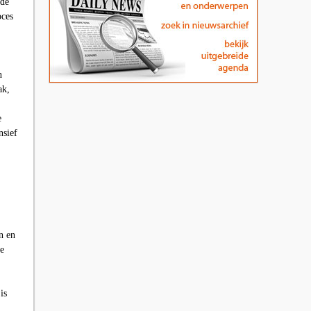
nde
oces
n
ak,
e
nsief
n en
de
is