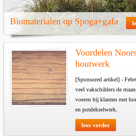
Biomaterialen op Spoga+gafa
l
Voordelen Noors
houtwerk
[Sponsored artikel] - Febr
veel vakschilders de maan
voeren bij klanten met hou
en potdekselwerk.
lees verder