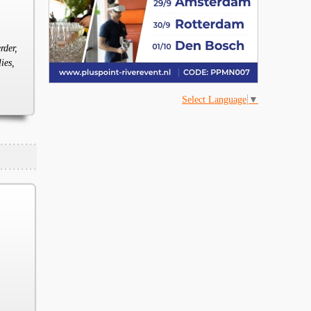
rder,
ies,
Select Language
▼