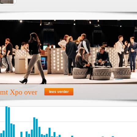
emt Xpo over
lees verder