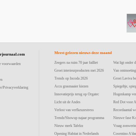
Meest gelezen nieuws deze maand
urjournaal.com
Zeegers na ruim 70 jaar failliet
Wat ligt onder d
e voorwaarden
Groei interieurproducten mei 2026
Van ontmoeting
Trends op Incoda 2026
Groei Laviva b
en
Accu grasmaaier kiezen
Spiegeltje, spie
r/Privacyverklaring
Innovatieprijs terug op Orgatec
Hogenkamp vers
Licht uit de Andes
Red Dot voor A
Verlost van verfkeuzestress
Recordaantal w
Trendz/Showup najaar programma
Nieuwe fase K
Nieuw merk Tafelzz
Vraag zonwerin
Opening Habitat in Nederlands
Cosentino A'd