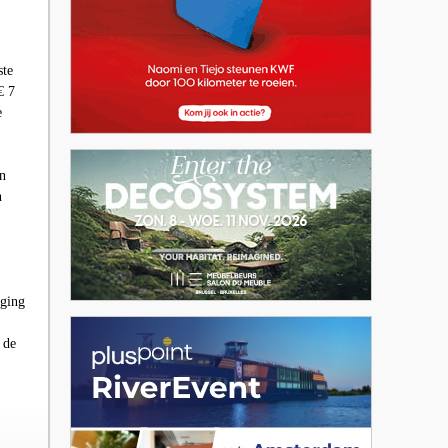
ste
€ 7
e
en
n
iging
 de