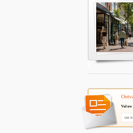
Ontva
Vul uw 