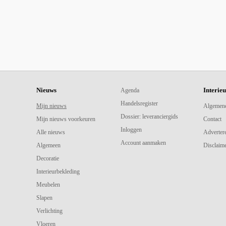
Nieuws
Interie
Agenda
Handelsregister
Mijn nieuws
Algemen
Dossier: leveranciergids
Mijn nieuws voorkeuren
Contact
Inloggen
Alle nieuws
Adverter
Account aanmaken
Algemeen
Disclaime
Decoratie
Interieurbekleding
Meubelen
Slapen
Verlichting
Vloeren