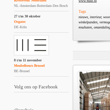
Riverevent Nederland
www.huus.nl
NL-Amsterdam-Rotterdam-Den Bosch
Tags
27 t/m 30 oktober
nieuws, interieur, woo
Orgatec
winkelpanden, vermogen,
DE-Köln
resultaten, omzetdalin
8 t/m 11 november
Meubelbeurs Brussel
BE-Brussel
Volg ons op Facebook