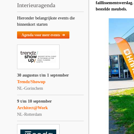
faillissementsversla
Interieuragenda
bestelde meubels.
Hieronder belangrijkste events die
binnenkort starten
Agenda voor meer events ➔
30 augustus t/m 1 september
Trendz/Showup
NL-Gorinchem
9 t/m 10 september
Architect@Work
NL-Rotterdam