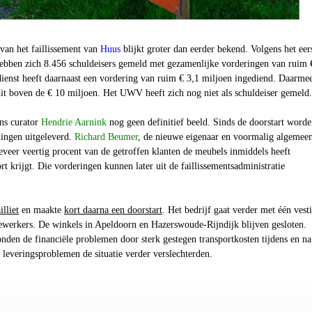
van het faillissement van
Huus
blijkt groter dan eerder bekend. Volgens het eer
 hebben zich 8.456 schuldeisers gemeld met gezamenlijke vorderingen van ruim 
dienst heeft daarnaast een vordering van ruim € 3,1 miljoen ingediend. Daarme
it boven de € 10 miljoen. Het UWV heeft zich nog niet als schuldeiser gemeld.
ens curator
Hendrie Aarnink
nog geen definitief beeld. Sinds de doorstart word
lingen uitgeleverd.
Richard Beumer
, de nieuwe eigenaar en voormalig algemee
geveer veertig procent van de getroffen klanten de meubels inmiddels heeft
t krijgt. Die vorderingen kunnen later uit de faillissementsadministratie
illiet
en maakte
kort daarna een doorstart
. Het bedrijf gaat verder met één vest
werkers. De winkels in Apeldoorn en Hazerswoude-Rijndijk blijven gesloten.
den de financiële problemen door sterk gestegen transportkosten tijdens en na
leveringsproblemen de situatie verder verslechterden.