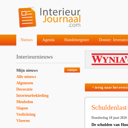
Nieuws
Agenda
Handelsregister
Dossier: leveranci
Interieurnieuws
Mijn nieuws
wijzigen
Alle nieuws
Algemeen
< terug naar het overz
Decoratie
Interieurbekleding
Meubelen
Schuldenlast
Slapen
Verlichting
Donderdag 18 juni 2026
Vloeren
De schulden van Huus 