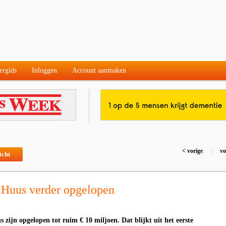
ergids
Inloggen
Account aanmaken
< vorige
|
vo
icht
 Huus verder opgelopen
zijn opgelopen tot ruim € 10 miljoen. Dat blijkt uit het eerste