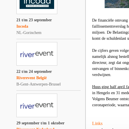
21 t/m 23 september
De financiële omvang 
Incoda
faillissementsverslag
miljoen. De Belasting
NL-Gorinchem
komt de schuldenlast u
De cijfers geven volg
namelijk alsnog bestel
directeur, zegt dat on
ontvangen of binnenkor
22 t/m 24 september
verdwijnen.
Riverevent België
B-Gent-Antwerpen-Brussel
Huus ging half april fa
in Hengelo en 31 mede
Volgens Beumer ontston
coronaperiode, waarna 
29 september t/m 1 oktober
Links