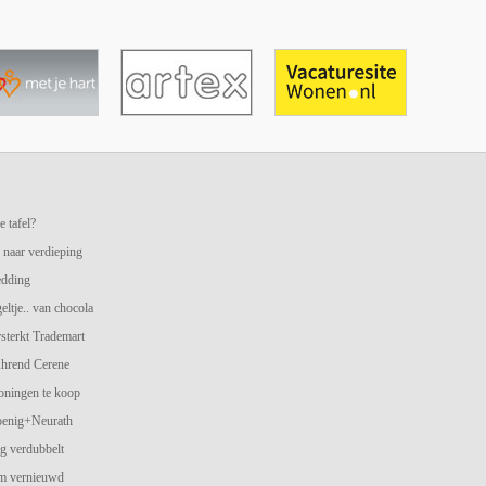
e tafel?
 naar verdieping
edding
geltje.. van chocola
terkt Trademart
hrend Cerene
oningen te koop
oenig+Neurath
g verdubbelt
am vernieuwd