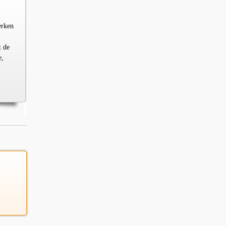
erken
t de
e,