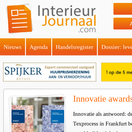
Nieuws
Agenda
Handelsregister
Dossier: lev
Innovatie award
Innovatie als antwoord: d
Texprocess in Frankfurt 