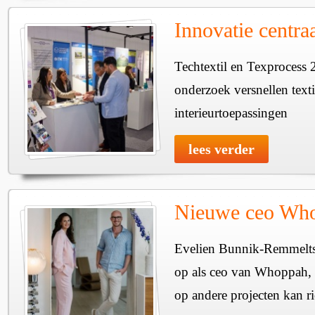
Innovatie centra
Techtextil en Texprocess 
onderzoek versnellen texti
interieurtoepassingen
lees verder
Nieuwe ceo Wh
Evelien Bunnik-Remmelts
op als ceo van Whoppah, w
op andere projecten kan ri